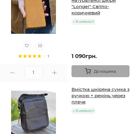
натуральної шкіри
"Longer" Світло-
коричневий
В наявності
1 090грн.
1
До кошика
Вмістка шкіряна сумка з
ручкою + ремінь через
плече
В наявності