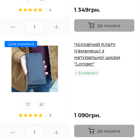
1 349грн.
4
До кошика
Чоловічий Клатч
Ціна знижена
(гаманець) з
натуральної шкіри
"Longer"
В наявності
1 090грн.
3
До кошика