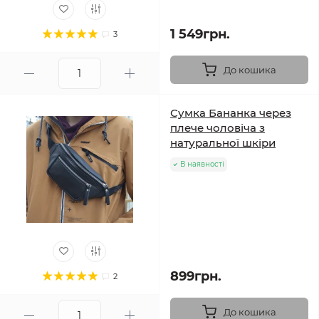
1 549грн.
3
До кошика
Сумка Бананка через
плече чоловіча з
натуральної шкіри
В наявності
899грн.
2
До кошика