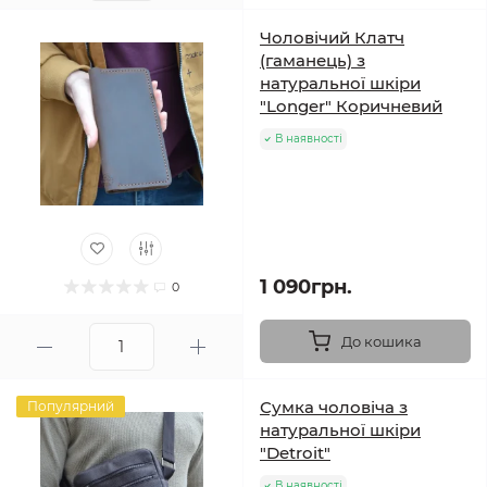
Чоловічий Клатч
(гаманець) з
натуральної шкіри
"Longer" Коричневий
В наявності
1 090грн.
0
До кошика
Сумка чоловіча з
Популярний
натуральної шкіри
"Detroit"
В наявності