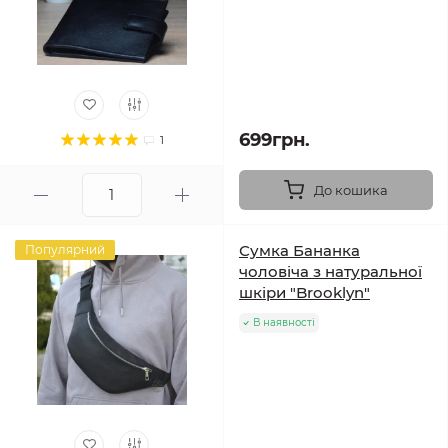
699грн.
1
До кошика
Сумка Бананка
Популярний
чоловіча з натуральної
шкіри "Brooklyn"
В наявності