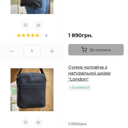
1 890грн.
5
До кошика
Сумка чоловіча з
натуральної шкіри
"London"
В наявності
1 990грн.