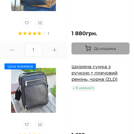
1 880грн.
1
До кошика
Шкіряна сумка з
Ціна знижена
ручкою + плечовий
ремінь, чорна (ZLD)
В наявності