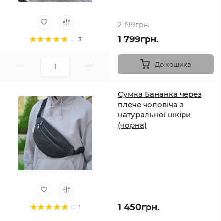
2 199грн.
1 799грн.
3
До кошика
Сумка Бананка через
плече чоловіча з
натуральної шкіри
(чорна)
1 450грн.
1