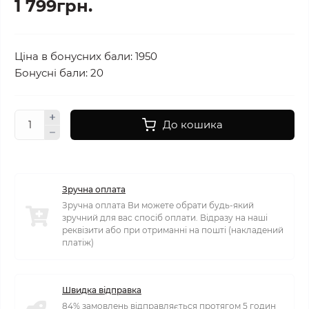
1 799грн.
Ціна в бонусних бали: 1950
Бонусні бали: 20
До кошика
Зручна оплата
Зручна оплата Ви можете обрати будь-який
зручний для вас спосіб оплати. Відразу на наші
реквізити або при отриманні на пошті (накладений
платіж)
Швидка відправка
84% замовлень відправляється протягом 5 годин