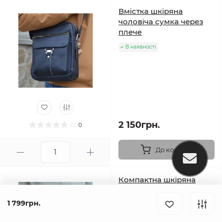
Вмістка шкіряна
чоловіча сумка через
плече
В наявності
2 150грн.
0
До кошика
Компактна шкіряна
чоловіча сумка через
плече з ручкою
1 799грн.
(джентельмена)