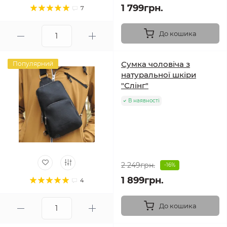
1 799грн.
7
До кошика
Сумка чоловіча з
Популярний
натуральної шкіри
"Слінг"
В наявності
2 249грн.
-16%
1 899грн.
4
До кошика