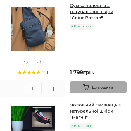
Сумка чоловіча з
натуральної шкіри
"Слінг Boston"
В наявності
1 799грн.
1
До кошика
Чоловічий гаманець з
натуральної шкіри
"Магніт"
В наявності