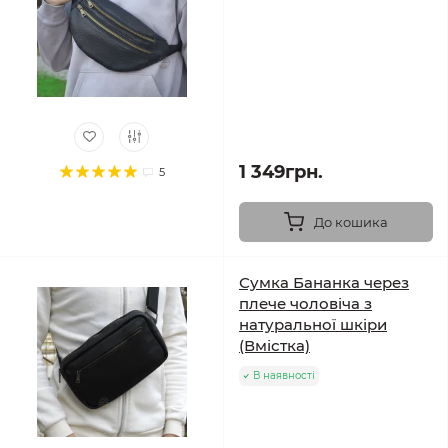
1 349грн.
5
До кошика
Сумка Бананка через
плече чоловіча з
натуральної шкіри
(Вмістка)
В наявності