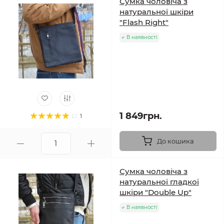
Сумка чоловіча з
натуральної шкіри
"Flash Right"
В наявності
1 849грн.
1
До кошика
Сумка чоловіча з
натуральної гладкої
шкіри "Double Up"
В наявності