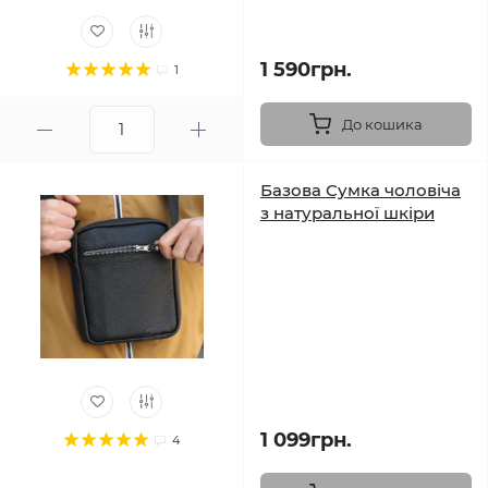
1 590грн.
1
До кошика
Базова Сумка чоловіча
з натуральної шкіри
1 099грн.
4