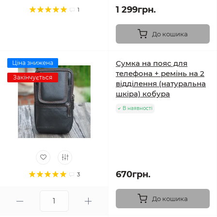
1 299грн.
1
До кошика
Сумка на пояс для
Ціна знижена
телефона + ремінь на 2
Закінчується
відділення (натуральна
шкіра) кобура
В наявності
670грн.
3
До кошика