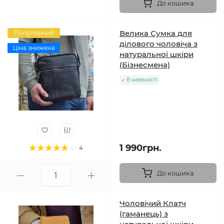
До кошика
Велика Сумка для
Популярний
ділового чоловіча з
Ціна знижена
натуральної шкіри
(Бізнесмена)
В наявності
1 990грн.
4
До кошика
Чоловічий Клатч
(гаманець) з