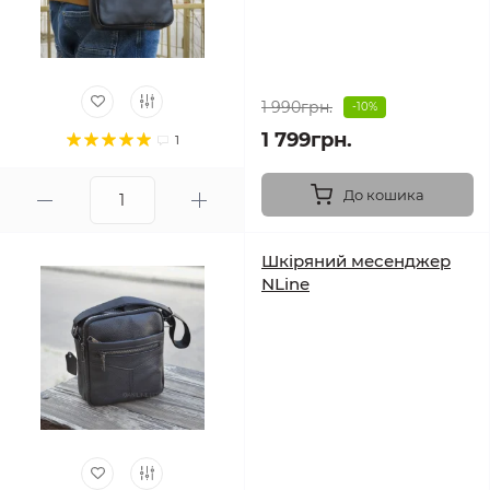
1 990грн.
-10%
1 799грн.
1
До кошика
Шкіряний месенджер
NLine