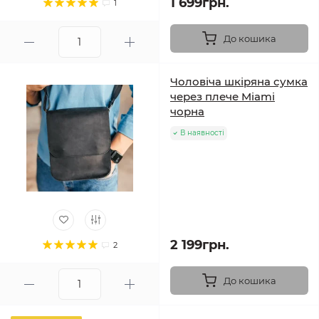
1 699грн.
1
До кошика
Чоловіча шкіряна сумка
через плече Miami
чорна
В наявності
2 199грн.
2
До кошика