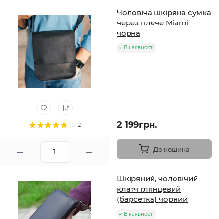
Чоловіча шкіряна сумка
через плече Miami
чорна
В наявності
2 199грн.
2
До кошика
Шкіряний, чоловічий
клатч глянцевий
(барсетка) чорний
В наявності