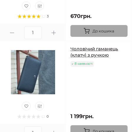
670грн.
3
До кошика
Чоловічий гаманець
(клатч) з ручкою
В наявності
1 199грн.
0
До кошика