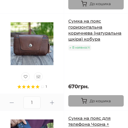
До кошика
Сумка на пояс
горизонтальна
коричнева (натуральна
шкіра) кобура
В наявності
670грн.
1
До кошика
Сумка на пояс для
телефона Чорна +