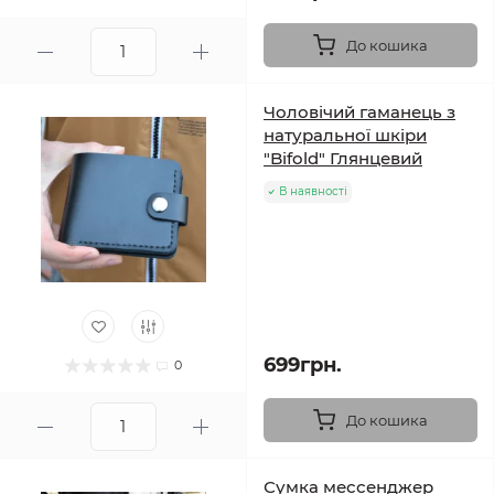
До кошика
Чоловічий гаманець з
натуральної шкіри
"Bifold" Глянцевий
В наявності
699грн.
0
До кошика
Сумка мессенджер