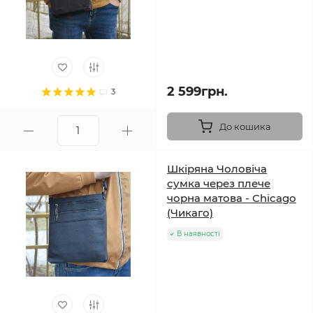
2 599грн.
3
До кошика
Шкіряна Чоловіча
сумка через плече
чорна матова - Chicago
(Чикаго)
В наявності