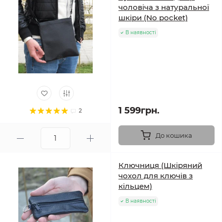
чоловіча з натуральної
шкіри (No pocket)
В наявності
1 599грн.
2
До кошика
Ключниця (Шкіряний
чохол для ключів з
кільцем)
В наявності