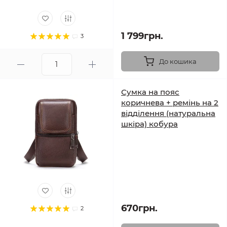
1 799грн.
3
До кошика
Сумка на пояс
коричнева + ремінь на 2
відділення (натуральна
шкіра) кобура
670грн.
2