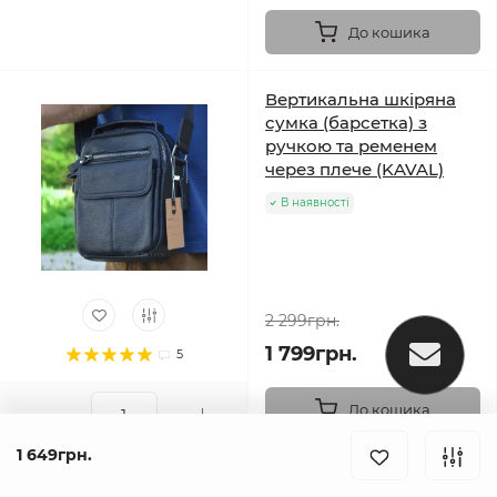
До кошика
Вертикальна шкіряна
сумка (барсетка) з
ручкою та ременем
через плече (KAVAL)
В наявності
2 299грн.
1 799грн.
5
До кошика
1 649грн.
Добротна, вмістка