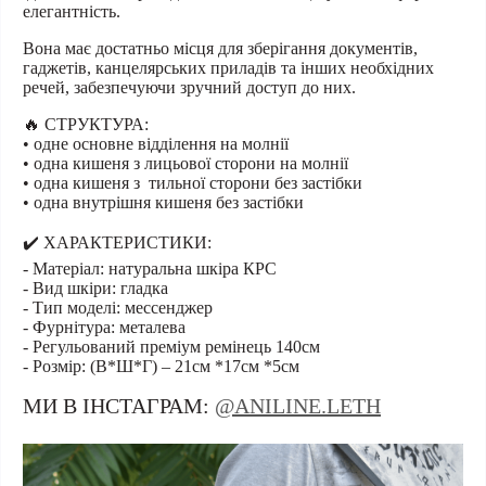
елегантність.
Вона має достатньо місця для зберігання документів,
гаджетів, канцелярських приладів та інших необхідних
речей, забезпечуючи зручний доступ до них.
🔥 СТРУКТУРА:
• одне основне відділення на молнії
• одна кишеня з лицьової сторони на молнії
• одна кишеня з
тильної сторони без застібки
• одна внутрішня кишеня без застібки
✔️ ХАРАКТЕРИСТИКИ:
- Матеріал: натуральна шкіра КРС
- Вид шкіри: гладка
- Тип моделі: мессенджер
- Фурнітура: металева
- Регульований преміум ремінець 140см
- Розмір: (В*Ш*Г) – 21см *17см *5см
МИ В ІНСТАГРАМ:
@ANILINE.LETH