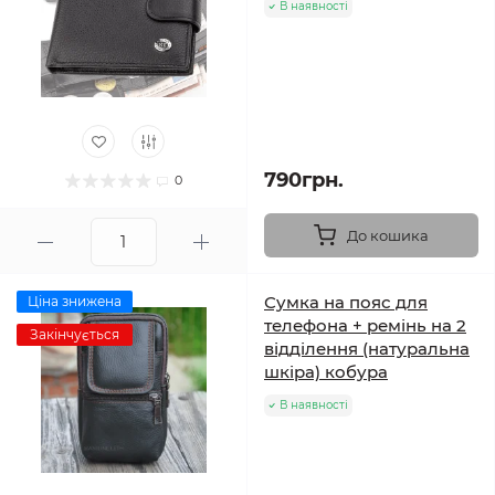
В наявності
790грн.
0
До кошика
Сумка на пояс для
Ціна знижена
телефона + ремінь на 2
Закінчується
відділення (натуральна
шкіра) кобура
В наявності