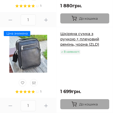
1 880грн.
1
До кошика
Шкіряна сумка з
Ціна знижена
ручкою + плечовий
ремінь, чорна (ZLD)
В наявності
1 699грн.
1
До кошика