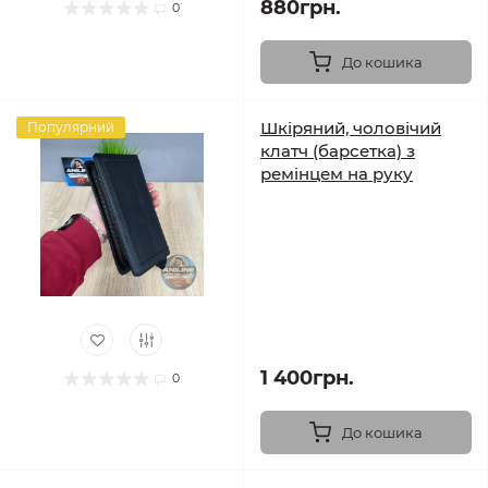
880грн.
0
До кошика
Шкіряний, чоловічий
Популярний
клатч (барсетка) з
ремінцем на руку
1 400грн.
0
До кошика