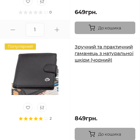
649грн.
0
До кошика
Зручний та практичний
Популярний
гаманець з натуральної
шкіри (чорний)
849грн.
2
До кошика