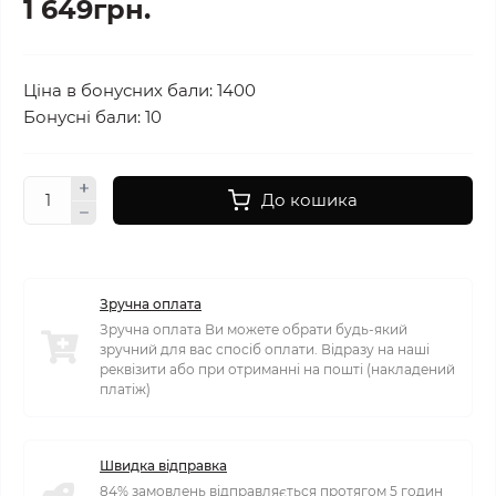
1 649грн.
Ціна в бонусних бали: 1400
Бонусні бали: 10
До кошика
Зручна оплата
Зручна оплата Ви можете обрати будь-який
зручний для вас спосіб оплати. Відразу на наші
реквізити або при отриманні на пошті (накладений
платіж)
Швидка відправка
84% замовлень відправляється протягом 5 годин