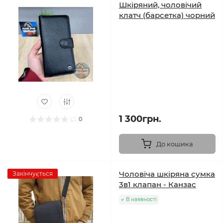
Шкіряний, чоловічий
клатч (барсетка) чорний
1 300грн.
0
До кошика
Чоловіча шкіряна сумка
Закінчується
3в1 клапан - Канзас
В наявності