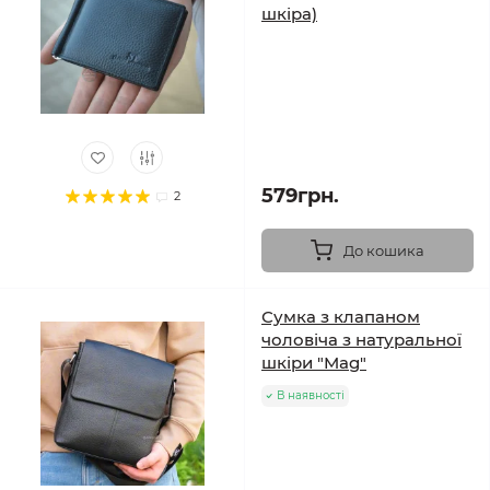
шкіра)
579грн.
2
До кошика
Сумка з клапаном
чоловіча з натуральної
шкіри "Mag"
В наявності