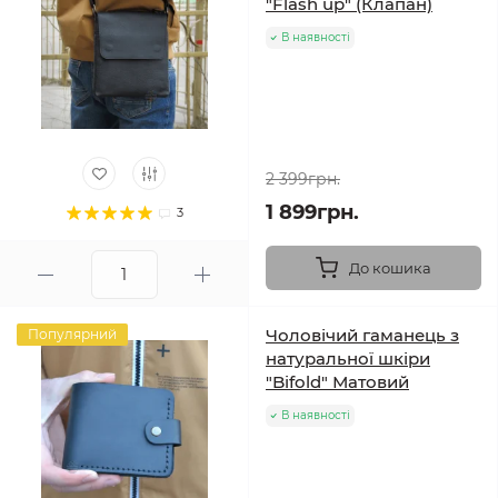
"Flash up" (Клапан)
В наявності
2 399грн.
1 899грн.
3
До кошика
Чоловічий гаманець з
Популярний
натуральної шкіри
"Bifold" Матовий
В наявності