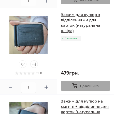
Зажим для купюр з
відділеннями для
карток (натуральна
шкіра)
В наявності
479грн.
0
До кошика
Зажим для купюр на
магніті + відділення для
карток (натуральна