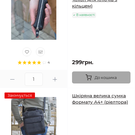
кільцем)
В наявності
299грн.
4
До кошика
Шкіряна велика сумка
Закінчується
формату А4+ (ріелтора)