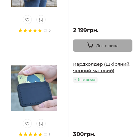
2 199грн.
3
До кошика
Кардхолдер (Шкіряний,
чорний матовий)
В наявності
300грн.
1