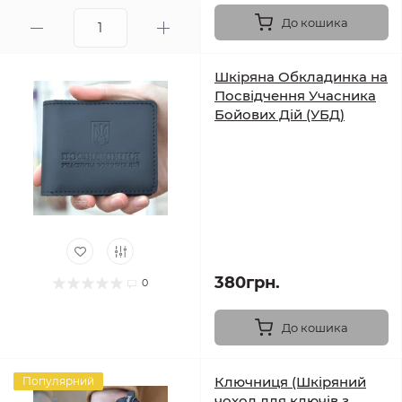
До кошика
Шкіряна Обкладинка на
Посвідчення Учасника
Бойових Дій (УБД)
380грн.
0
До кошика
Ключниця (Шкіряний
Популярний
чохол для ключів з