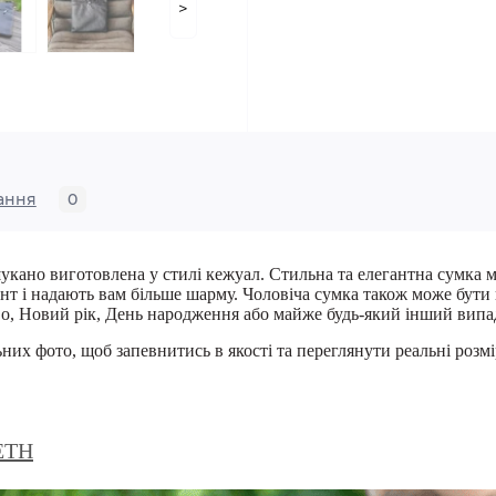
>
ання
0
укано виготовлена у стилі кежуал. Стильна та елегантна сумка м
т і надають вам більше шарму. Чоловіча сумка також може бут
во, Новий рік, День народження або майже будь-який інший випа
ьних фото, щоб запевнитись в якості та переглянути реальні розм
ETH