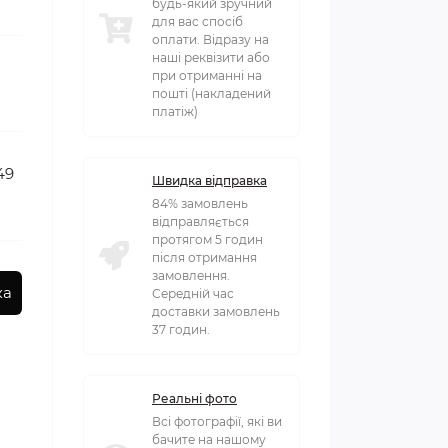
будь-який зручний
для вас спосіб
оплати. Відразу на
наші реквізити або
при отриманні на
пошті (накладений
платіж)
49
Швидка відправка
84% замовлень
відправляється
протягом 5 годин
після отримання
замовлення.
ка
Середній час
доставки замовлень
37 годин.
Реальні фото
Всі фотографії, які ви
бачите на нашому