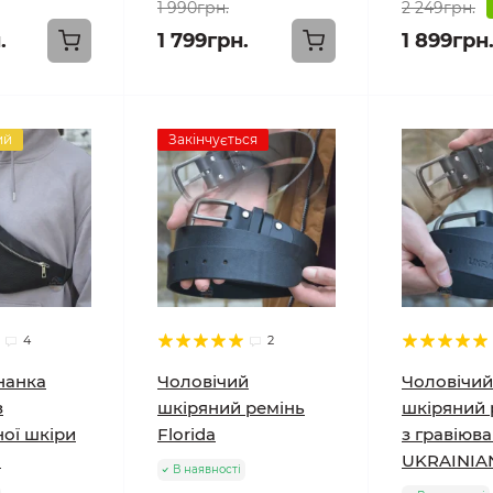
1 990грн.
2 249грн.
.
1 799грн.
1 899грн
ий
Закінчується
4
2
нанка
Чоловічий
Чоловічий
з
шкіряний ремінь
шкіряний 
ої шкіри
Florida
з гравіюва
"
UKRAINIA
В наявності