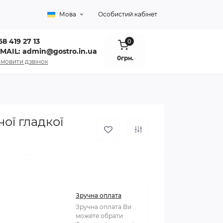
Мова
Особистий кабінет
8 419 27 13
0
-MAIL: admin@gostro.in.ua
0грн.
мовити дзвінок
ої гладкої
Зручна оплата
Зручна оплата Ви
можете обрати