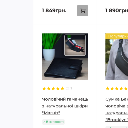
1 849грн.
1 890грн
Популярн
1
Чоловічий гаманець
Сумка Ба
з натуральної шкіри
чоловіча 
"Магніт"
натуральн
"Brooklyn
В наявності