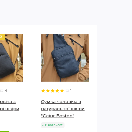
й
4
1
овіча з
Сумка чоловіча з
ої шкіри
натуральної шкіри
"Слінг Boston"
В наявності