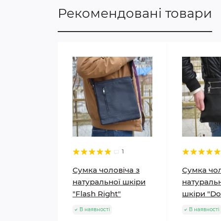
Рекомендовані товари
1
Сумка чоловіча з
Сумка чол
натуральної шкіри
натуральн
"Flash Right"
шкіри "Do
В наявності
В наявності