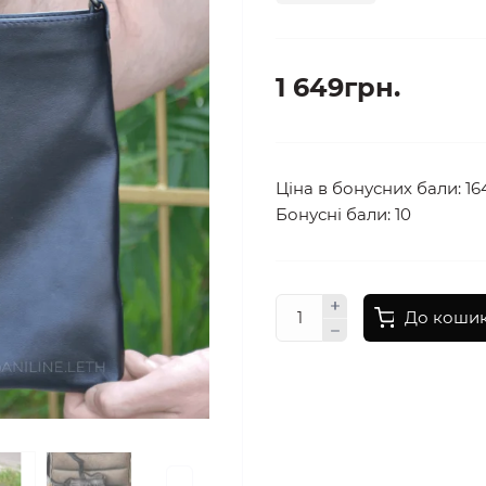
1 649грн.
Ціна в бонусних бали: 16
Бонусні бали: 10
До коши