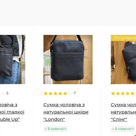
Популярни
5
7
овіча з
Сумка чоловіча з
Сумка чол
ої гладкої
натуральної шкіри
натуральн
uble Up"
"London"
"Слінг"
В наявності
В наявності