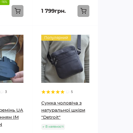
-16%
.
1 799грн.
Популярний
3
5
Сумка чоловіча з
ремінь UA
натуральної шкіри
нням I`M
"Detroit"
N
В наявності