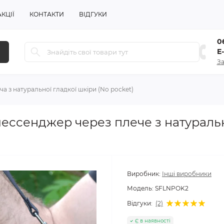
АКЦІЇ
КОНТАКТИ
ВІДГУКИ
06
E
За
а з натуральної гладкої шкіри (No pocket)
мессенджер через плече з натуральн
Виробник:
Інші виробники
Модель:
SFLNPOK2
Відгуки:
(2)
Є в наявності