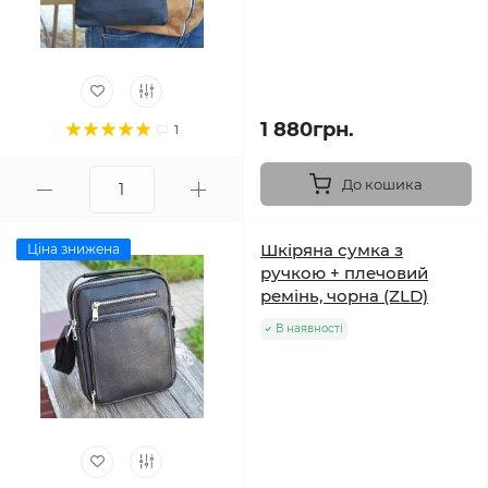
1 880грн.
1
До кошика
Шкіряна сумка з
Ціна знижена
ручкою + плечовий
ремінь, чорна (ZLD)
В наявності