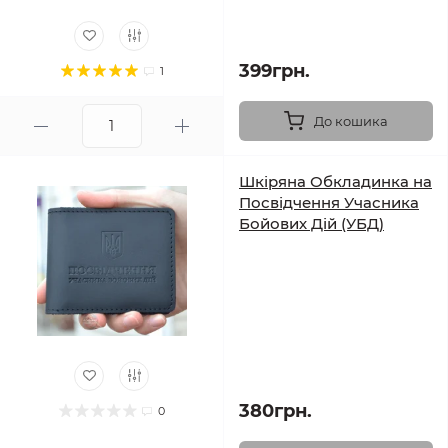
399грн.
1
До кошика
Шкіряна Обкладинка на
Посвідчення Учасника
Бойових Дій (УБД)
380грн.
0