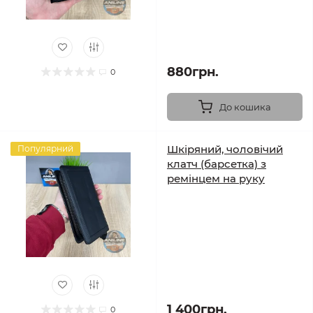
880грн.
0
До кошика
Шкіряний, чоловічий
Популярний
клатч (барсетка) з
ремінцем на руку
1 400грн.
0