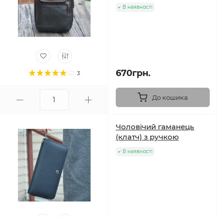
В наявності
670грн.
3
До кошика
Чоловічий гаманець
(клатч) з ручкою
В наявності