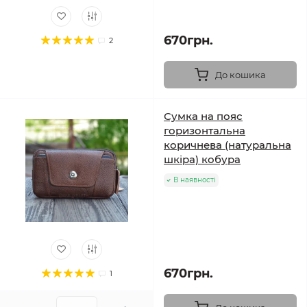
670грн.
2
До кошика
Сумка на пояс
горизонтальна
коричнева (натуральна
шкіра) кобура
В наявності
670грн.
1