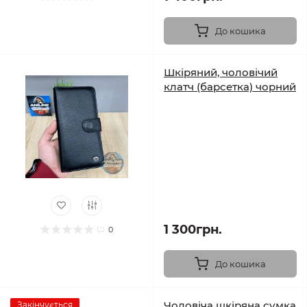
До кошика
Шкіряний, чоловічий
клатч (барсетка) чорний
1 300грн.
0
До кошика
Чоловіча шкіряна сумка
Закінчується