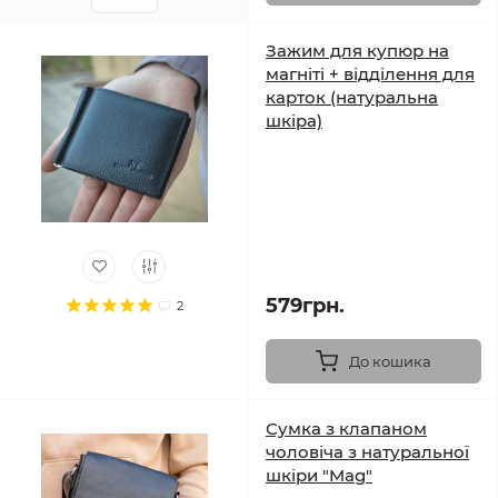
Зажим для купюр на
магніті + відділення для
карток (натуральна
шкіра)
579грн.
2
До кошика
Сумка з клапаном
чоловіча з натуральної
шкіри "Mag"