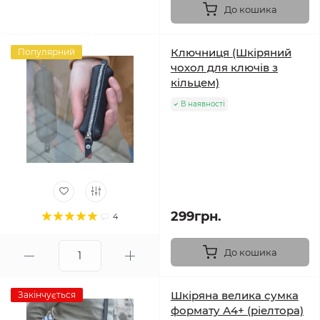
До кошика
Ключниця (Шкіряний
Популярний
чохол для ключів з
кільцем)
В наявності
299грн.
4
До кошика
Шкіряна велика сумка
Закінчується
формату А4+ (ріелтора)