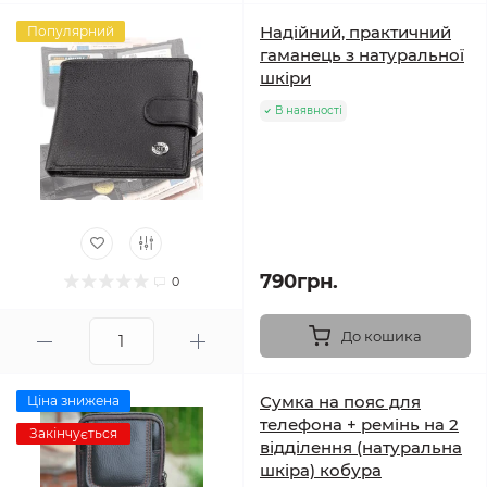
Надійний, практичний
Популярний
гаманець з натуральної
шкіри
В наявності
790грн.
0
До кошика
Сумка на пояс для
Ціна знижена
телефона + ремінь на 2
Закінчується
відділення (натуральна
шкіра) кобура