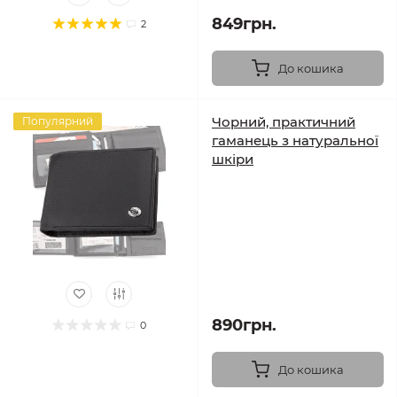
849грн.
2
До кошика
Чорний, практичний
Популярний
гаманець з натуральної
шкіри
890грн.
0
До кошика