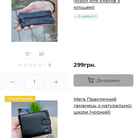
чохол для ключів з
кільцем)
В наявності
299грн.
0
До кошика
Мега Практичний
Популярний
гаманець з натуральної
шкіри (чорний)