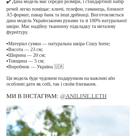
✔️ Дана модель має середні розміри, і стандартний набір
речей легко поміщає: ключі, телефон, гаманець, блокнот
А5 формат, павар банк та інші дрібниці. Виготовляється
дана модель Українськими руками та зі 100% натуральної
шкіри. Має надійну тканинну підкладку та металеву
фурнітуру.
▪️Матеріал сумки — натуральна шкіра Crazy horse;
▪️Висота — 23 см;
▪️Ширина — 20 см;
▪️Товщина — 5 см;
▪️Виробник — Україна 🇺🇦
Ця модель буде чудовим подарунком на важливі або
особливі дати як собі, так і своїм близьким.
МИ В ІНСТАГРАМ:
@ANILINE.LETH