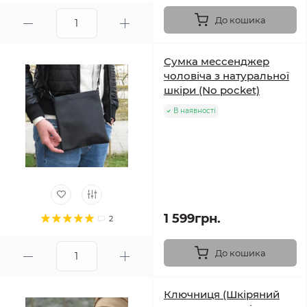
До кошика
Сумка мессенджер
чоловіча з натуральної
шкіри (No pocket)
В наявності
1 599грн.
2
До кошика
Ключниця (Шкіряний