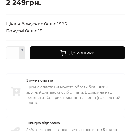
2 249грн.
Ціна в бонусних бали: 1895
Бонусні бали: 15
До кошика
Зручна оплата
Зручна оплата Ви можете обрати будь-який
зручний для вас спосіб оплати. Відразу на наші
реквізити або при отриманні на пошті (накладений
платіж)
Швидка відправка
84% замовлень відправляється протягом 5 годин