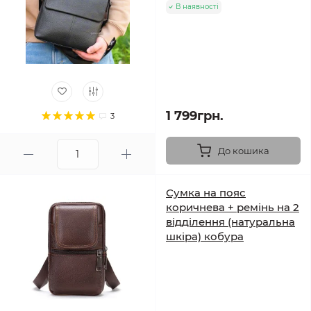
В наявності
1 799грн.
3
До кошика
Сумка на пояс
коричнева + ремінь на 2
відділення (натуральна
шкіра) кобура