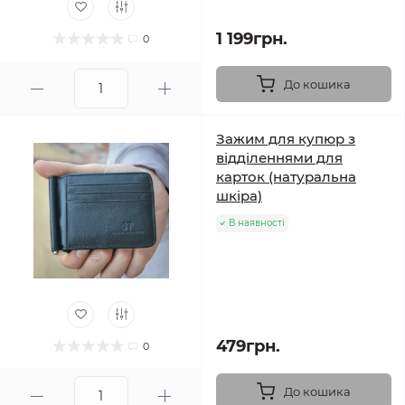
1 199грн.
0
До кошика
Зажим для купюр з
відділеннями для
карток (натуральна
шкіра)
В наявності
479грн.
0
До кошика