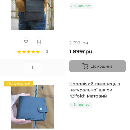
В наявності
2 399грн.
1 899грн.
3
До кошика
Чоловічий гаманець з
Популярний
натуральної шкіри
"Bifold" Матовий
В наявності