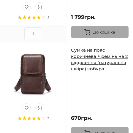
1 799грн.
3
До кошика
Сумка на пояс
коричнева + ремінь на 2
відділення (натуральна
шкіра) кобура
670грн.
2