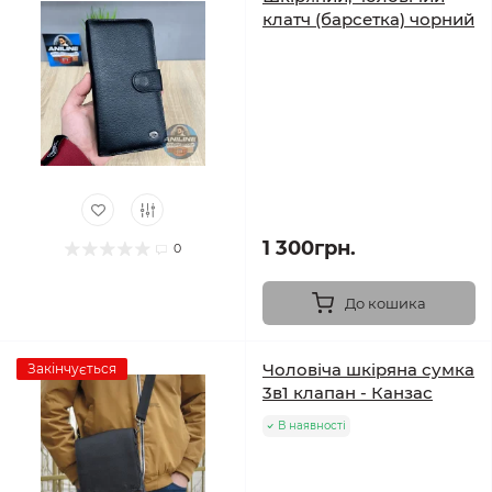
клатч (барсетка) чорний
1 300грн.
0
До кошика
Чоловіча шкіряна сумка
Закінчується
3в1 клапан - Канзас
В наявності