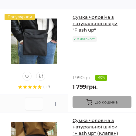
Сумка чоловіча з
Популярний
натуральної шкіри
"Flash up"
В наявності
1 990грн.
-10%
1 799грн.
7
До кошика
Сумка чоловіча з
натуральної шкіри
"Flash up" (Клапан)