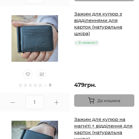
Зажим для купюр з
відділеннями для
карток (натуральна
шкіра)
В наявності
479грн.
0
До кошика
Зажим для купюр на
магніті + відділення для
карток (натуральна
шкіра)