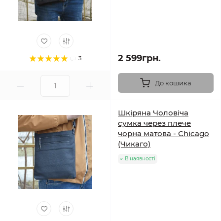
2 599грн.
3
До кошика
Шкіряна Чоловіча
сумка через плече
чорна матова - Chicago
(Чикаго)
В наявності