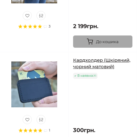
2 199грн.
3
До кошика
Кардхолдер (Шкіряний,
чорний матовий)
В наявності
300грн.
1