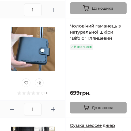
До кошика
Чоловічий гаманець з
натуральної шкіри
"Bifold" Глянцевий
В наявності
699грн.
0
До кошика
Сумка мессенджер