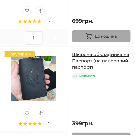
699грн.
3
До кошика
Шкіряна обкладинка на
Популярний
Паспорт (на паперовий
паспорт)
В наявності
399грн.
1