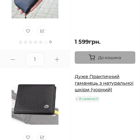
1 599грн.
0
До кошика
Дуже Практичний
гаманець з натуральної
шкіри (чорний)
В наявності