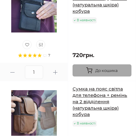
(натуральна шкіра)
кобура
В наявності
720грн.
7
До кошика
Сумка на пояс світла
для телефона + ремінь
на 2 відділення
(натуральна шкіра)
кобура
В наявності