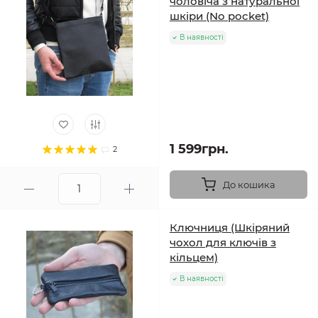
чоловіча з натуральної
шкіри (No pocket)
В наявності
1 599грн.
2
До кошика
Ключниця (Шкіряний
чохол для ключів з
кільцем)
В наявності