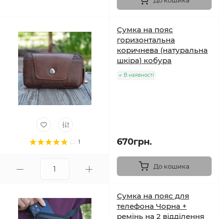
До кошика
Сумка на пояс
горизонтальна
коричнева (натуральна
шкіра) кобура
В наявності
670грн.
1
До кошика
Сумка на пояс для
телефона Чорна +
ремінь на 2 відділення