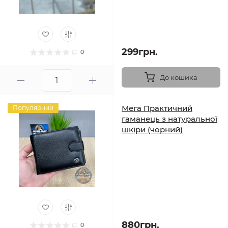
299грн.
0
До кошика
Мега Практичний
Популярний
гаманець з натуральної
шкіри (чорний)
880грн.
0