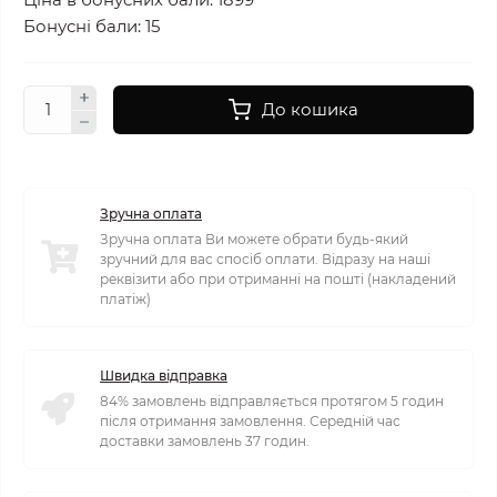
Бонусні бали: 15
До кошика
Зручна оплата
Зручна оплата Ви можете обрати будь-який
зручний для вас спосіб оплати. Відразу на наші
реквізити або при отриманні на пошті (накладений
платіж)
Швидка відправка
84% замовлень відправляється протягом 5 годин
після отримання замовлення. Середній час
доставки замовлень 37 годин.