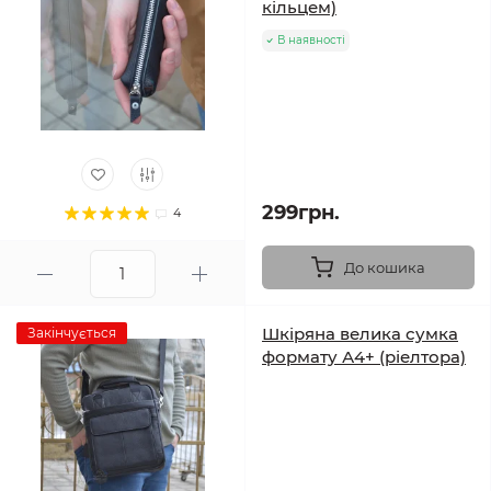
кільцем)
В наявності
299грн.
4
До кошика
Шкіряна велика сумка
Закінчується
формату А4+ (ріелтора)