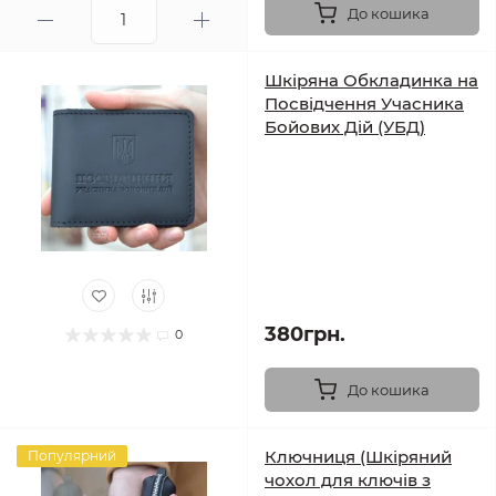
До кошика
Шкіряна Обкладинка на
Посвідчення Учасника
Бойових Дій (УБД)
380грн.
0
До кошика
Ключниця (Шкіряний
Популярний
чохол для ключів з