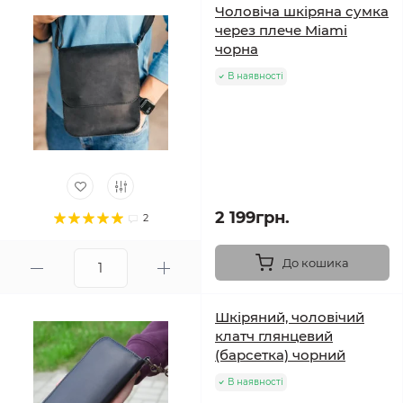
Чоловіча шкіряна сумка
через плече Miami
чорна
В наявності
2 199грн.
2
До кошика
Шкіряний, чоловічий
клатч глянцевий
(барсетка) чорний
В наявності