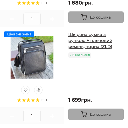
1 880грн.
1
До кошика
Шкіряна сумка з
Ціна знижена
ручкою + плечовий
ремінь, чорна (ZLD)
В наявності
1 699грн.
1
До кошика