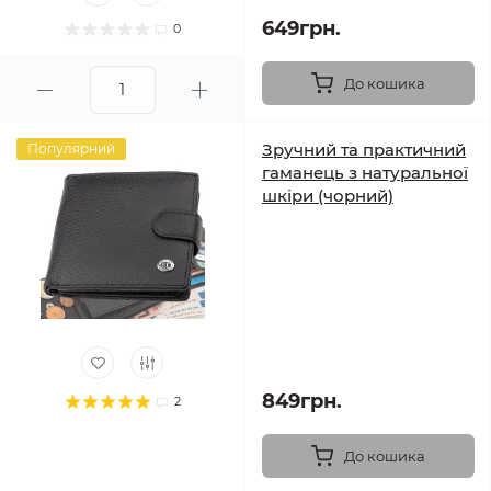
649грн.
0
До кошика
Зручний та практичний
Популярний
гаманець з натуральної
шкіри (чорний)
849грн.
2
До кошика