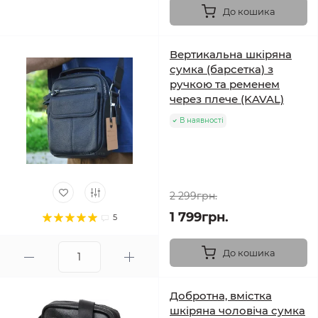
До кошика
Вертикальна шкіряна
сумка (барсетка) з
ручкою та ременем
через плече (KAVAL)
В наявності
2 299грн.
1 799грн.
5
До кошика
Добротна, вмістка
шкіряна чоловіча сумка