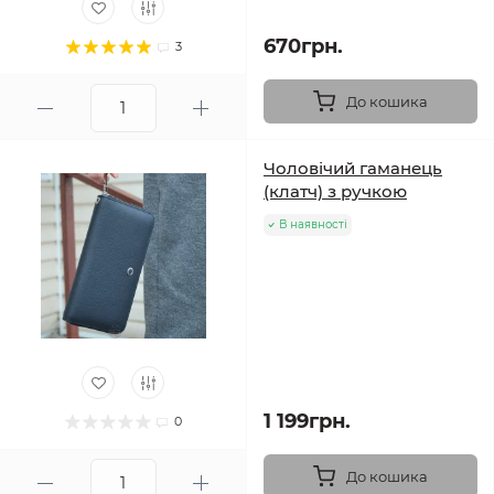
670грн.
3
До кошика
Чоловічий гаманець
(клатч) з ручкою
В наявності
1 199грн.
0
До кошика