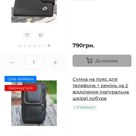
790грн.
0
До кошика
Сумка на пояс для
Ціна знижена
телефона + ремінь на 2
Закінчується
відділення (натуральна
шкіра) кобура
В наявності