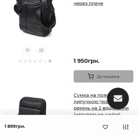
через плече
1 950грн.
0
До кошика
Сумка на пояс з
липучкою Чорна +
ремінь на 2 відділення
(натуральна шкіра)
кобура
1 899грн.
В наявності