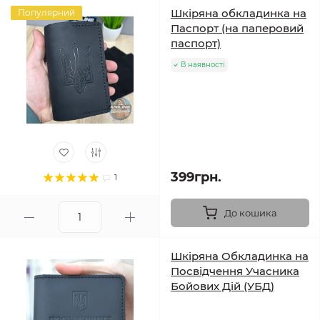
Шкіряна обкладинка на
Популярний
Паспорт (на паперовий
паспорт)
В наявності
399грн.
1
До кошика
Шкіряна Обкладинка на
Посвідчення Учасника
Бойових Дій (УБД)