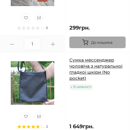
299грн.
0
До кошика
Сумка мессенджер
чоловіча з натуральної
гладкої шкіри (No
pocket)
В наявності
1 649грн.
2