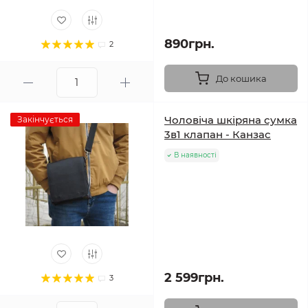
890грн.
2
До кошика
Чоловіча шкіряна сумка
Закінчується
3в1 клапан - Канзас
В наявності
2 599грн.
3