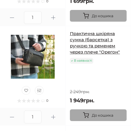
1 699грн.
0
До кошика
Практична шкіряна
сумка (барсетка) з
ручкою та ременем
через плече "Орегон"
В наявності
2 249грн.
1 949грн.
0
До кошика