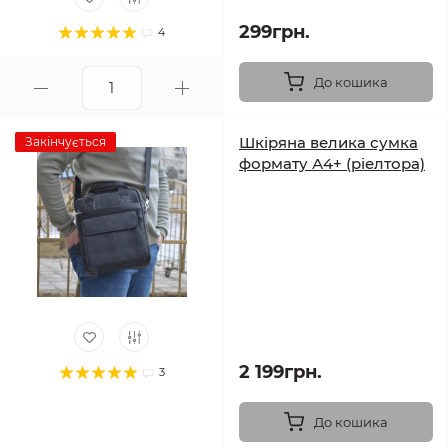
299грн.
4
До кошика
Шкіряна велика сумка
Закінчується
формату А4+ (ріелтора)
2 199грн.
3
До кошика