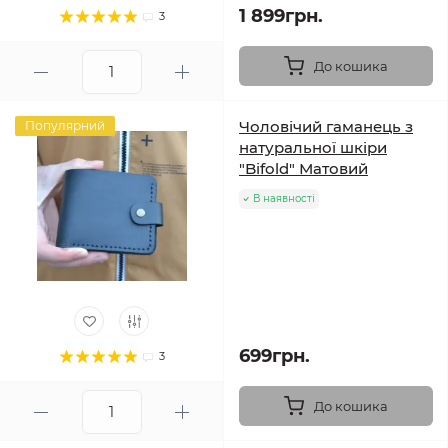
1 899грн.
3
До кошика
Чоловічий гаманець з
Популярний
натуральної шкіри
"Bifold" Матовий
В наявності
699грн.
3
До кошика