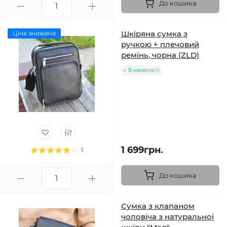
До кошика
Шкіряна сумка з
Ціна знижена
ручкою + плечовий
ремінь, чорна (ZLD)
В наявності
1 699грн.
1
До кошика
Сумка з клапаном
чоловіча з натуральної