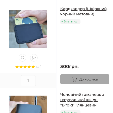
Кардхолдер (Шкіряний,
чорний матовий)
В наявності
300грн.
1
До кошика
Чоловічий гаманець з
натуральної шкіри
"Bifold" Глянцевий
В наявності