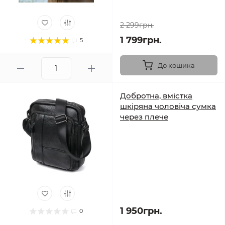
2 299грн.
1 799грн.
5
До кошика
Добротна, вмістка
шкіряна чоловіча сумка
через плече
1 950грн.
0