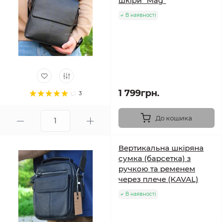
шкіри "Mag"
В наявності
1 799грн.
3
До кошика
Вертикальна шкіряна
сумка (барсетка) з
ручкою та ременем
через плече (KAVAL)
В наявності