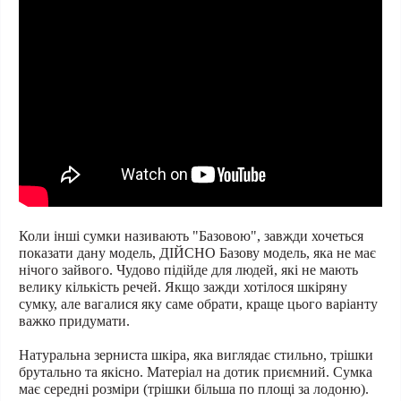
Коли інші сумки називають "Базовою", завжди хочеться
показати дану модель, ДІЙСНО Базову модель, яка не має
нічого зайвого. Чудово підійде для людей, які не мають
велику кількість речей. Якщо зажди хотілося шкіряну
сумку, але вагалися яку саме обрати, краще цього варіанту
важко придумати.
Натуральна зерниста шкіра, яка виглядає стильно, трішки
брутально та якісно. Матеріал на дотик приємний. Сумка
має середні розміри (трішки більша по площі за лодоню).