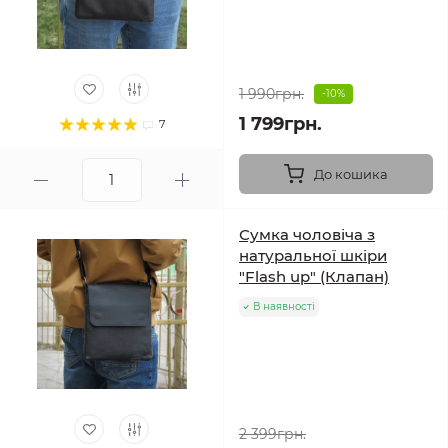
1 990грн.
-10%
1 799грн.
7
До кошика
Сумка чоловіча з
натуральної шкіри
"Flash up" (Клапан)
В наявності
2 399грн.