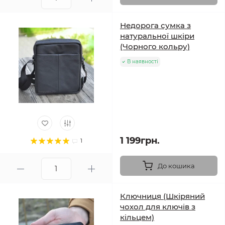
Недорога сумка з
натуральної шкіри
(Чорного кольру)
В наявності
1 199грн.
1
До кошика
Ключниця (Шкіряний
чохол для ключів з
кільцем)