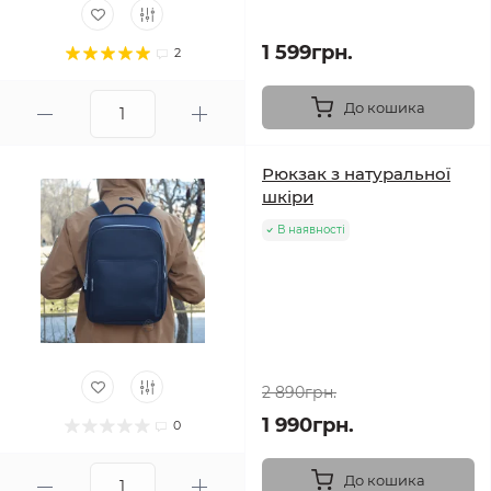
1 599грн.
2
До кошика
Рюкзак з натуральної
шкіри
В наявності
2 890грн.
1 990грн.
0
До кошика