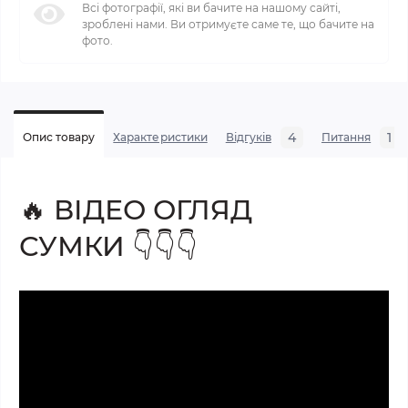
Всі фотографії, які ви бачите на нашому сайті,
зроблені нами. Ви отримуєте саме те, що бачите на
фото.
4
1
Опис товару
Характеристики
Відгуків
Питання
ВІДЕО ОГЛЯД
🔥
СУМКИ
👇👇👇