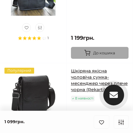
1 199грн.
1
До кошика
Шкіряна якісна
Популярний
чоловіча сумка-
месенджер через плече
чорна (Rekarti)
В наявності
1 099грн.