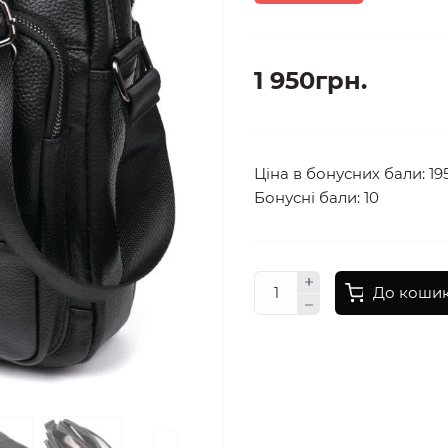
1 950грн.
Ціна в бонусних бали: 19
Бонусні бали: 10
До коши