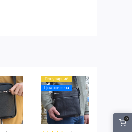
Популярний
Ціна знижена
0