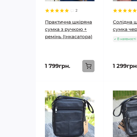
2
Практична шкіряна
Солідна 
сумка з ручкою +
сумка чер
ремінь (Інкасатора)
В наявності
1 799грн.
1 299грн