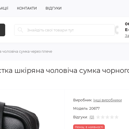
АКЦІЇ
КОНТАКТИ
ВІДГУКИ
06
E
За
а чоловіча сумка через плече
істка шкіряна чоловіча сумка чорног
Виробник:
Інші виробники
Модель:
20677
Відгуки:
(0)
Немає в наявності