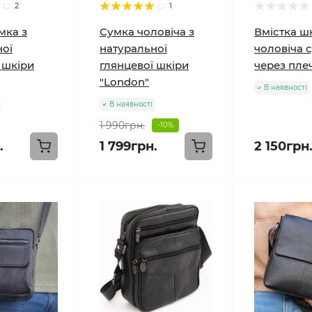
2
1
мка з
Сумка чоловіча з
Вмістка ш
ної
натуральної
чоловіча 
 шкіри
глянцевої шкіри
через пле
"London"
В наявності
В наявності
1 990грн.
-10%
.
1 799грн.
2 150грн