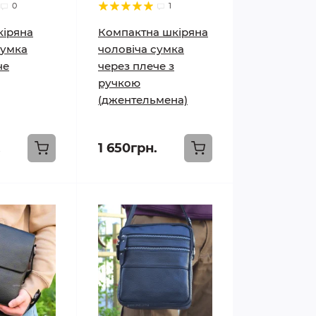
0
1
кіряна
Компактна шкіряна
сумка
чоловіча сумка
че
через плече з
ручкою
(джентельмена)
.
1 650грн.