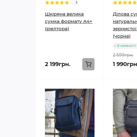
3
Шкіряна велика
Ділова су
сумка формату А4+
натураль
(ріелтора)
зернистої
(чорна)
В наявності
2 599грн.
2 199грн.
1 990грн