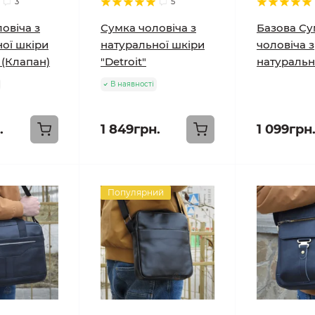
3
5
овіча з
Сумка чоловіча з
Базова Су
ої шкіри
натуральної шкіри
чоловіча з
 (Клапан)
"Detroit"
натуральн
В наявності
.
1 849грн.
1 099грн
Популярний