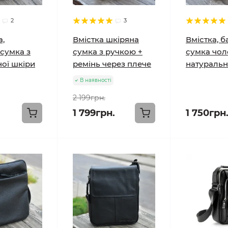
2
3
а,
Вмістка шкіряна
Вмістка, б
сумка з
сумка з ручкою +
сумка чол
ої шкіри
ремінь через плече
натуральн
В наявності
2 199грн.
1 799грн.
1 750грн