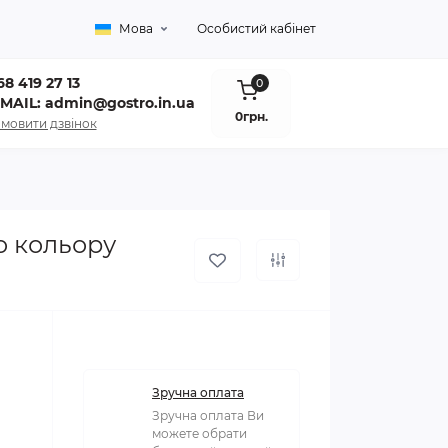
Мова
Особистий кабінет
8 419 27 13
0
-MAIL: admin@gostro.in.ua
0грн.
мовити дзвінок
о кольору
Зручна оплата
Зручна оплата Ви
можете обрати