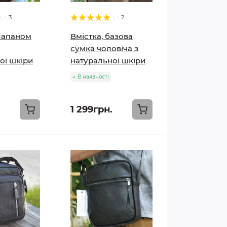
3
2
лапаном
Вмістка, базова
сумка чоловіча з
ої шкіри
натуральної шкіри
В наявності
1 299грн.