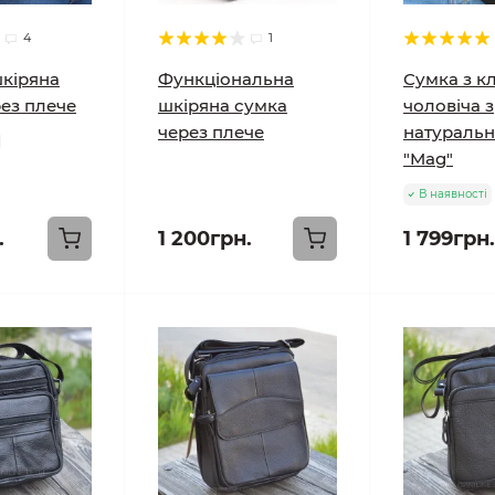
4
1
шкіряна
Функціональна
Сумка з к
ез плече
шкіряна сумка
чоловіча з
через плече
натуральн
"Mag"
В наявності
.
1 200грн.
1 799грн.