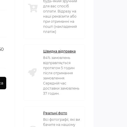
будь-який зручний
для вас спосіб
оплати. Відразу на
наші реквізити або
при отриманні на
пошті (накладений
платіж)
50
Швидка відправка
84% замовлень
відправляється
протягом 5 годин
після отримання
замовлення.
ка
Середній час
доставки замовлень
37 годин.
Реальні фото
Всі фотографії, які ви
бачите на нашому