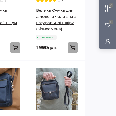
4
4
0
мка
Велика Сумка для
ділового чоловіча з
ої шкіри
натуральної шкіри
0
(Бізнесмена)
В наявності
.
1 990грн.