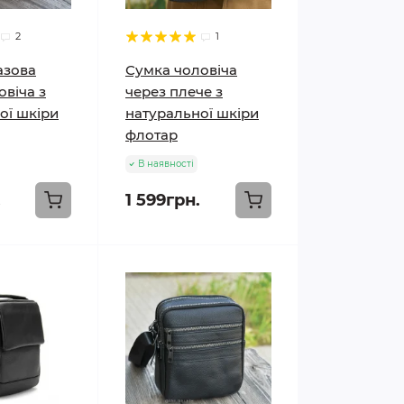
2
1
азова
Сумка чоловіча
овіча з
через плече з
ої шкіри
натуральної шкіри
флотар
В наявності
.
1 599грн.