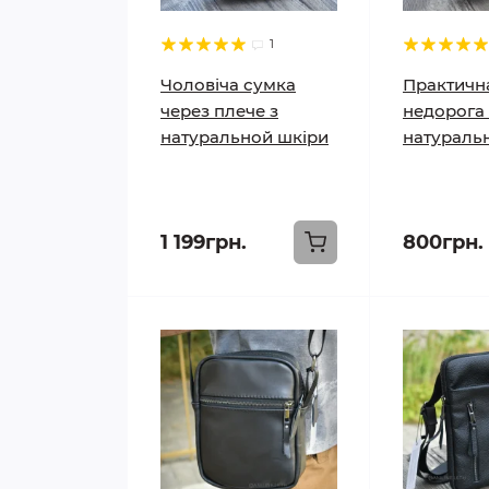
1
Чоловіча сумка
Практичн
через плече з
недорога 
натуральной шкіри
натуральн
1 199грн.
800грн.