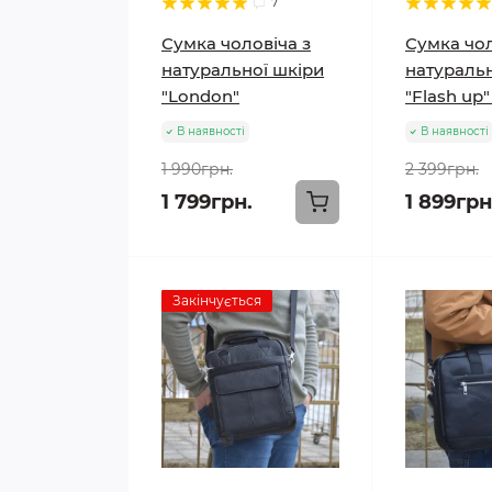
7
Сумка чоловіча з
Сумка чол
натуральної шкіри
натуральн
"London"
"Flash up"
В наявності
В наявності
1 990грн.
2 399грн.
1 799грн.
1 899грн
Закінчується