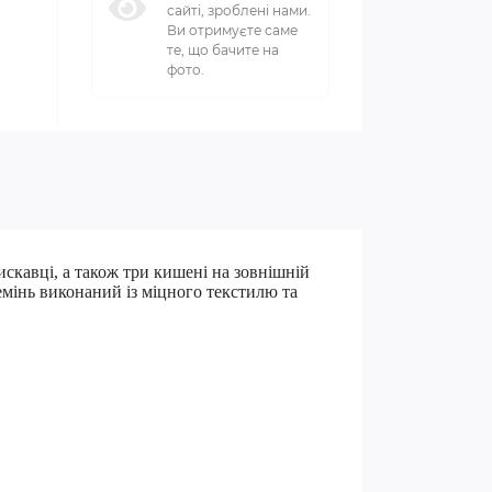
сайті, зроблені нами.
Ви отримуєте саме
те, що бачите на
фото.
искавці, а також три кишені на зовнішній
емінь виконаний із міцного текстилю та