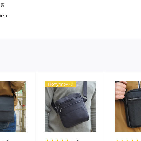
ці;
ечі.
Популярний