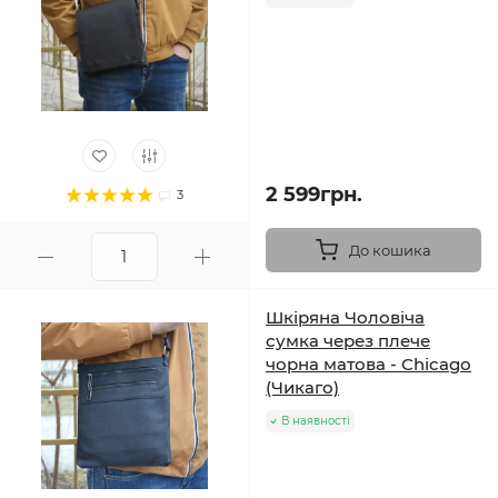
2 599грн.
3
До кошика
Шкіряна Чоловіча
сумка через плече
чорна матова - Chicago
(Чикаго)
В наявності