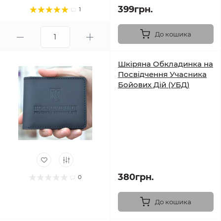
399грн.
1
До кошика
Шкіряна Обкладинка на
Посвідчення Учасника
Бойових Дій (УБД)
380грн.
0
До кошика