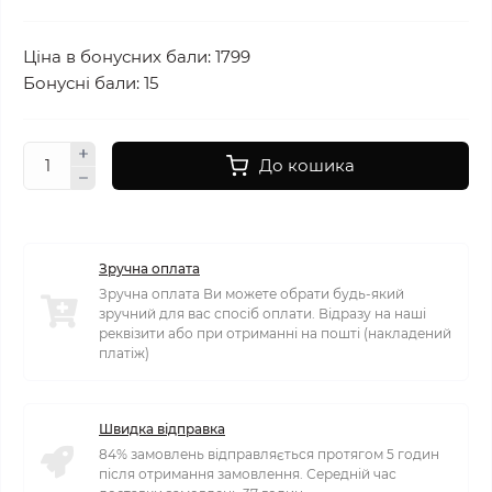
Ціна в бонусних бали: 1799
Бонусні бали: 15
До кошика
Зручна оплата
Зручна оплата Ви можете обрати будь-який
зручний для вас спосіб оплати. Відразу на наші
реквізити або при отриманні на пошті (накладений
платіж)
Швидка відправка
84% замовлень відправляється протягом 5 годин
після отримання замовлення. Середній час