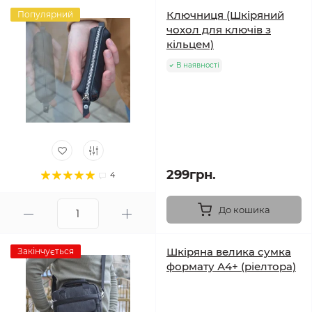
Ключниця (Шкіряний
Популярний
чохол для ключів з
кільцем)
В наявності
299грн.
4
До кошика
Шкіряна велика сумка
Закінчується
формату А4+ (ріелтора)