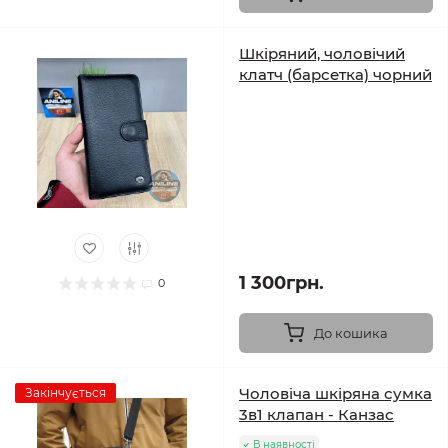
Шкіряний, чоловічий
клатч (барсетка) чорний
1 300грн.
0
До кошика
Чоловіча шкіряна сумка
Закінчується
3в1 клапан - Канзас
В наявності