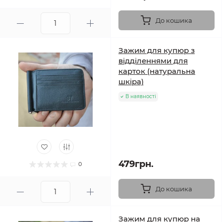
До кошика
Зажим для купюр з
відділеннями для
карток (натуральна
шкіра)
В наявності
479грн.
0
До кошика
Зажим для купюр на