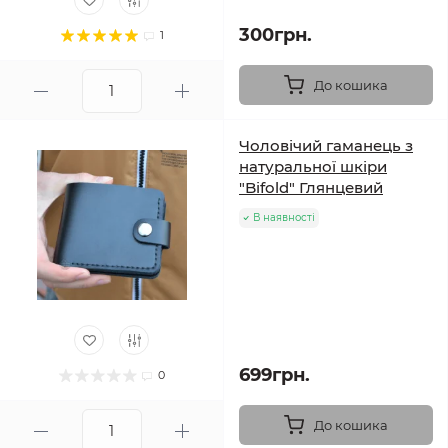
300грн.
1
До кошика
Чоловічий гаманець з
натуральної шкіри
"Bifold" Глянцевий
В наявності
699грн.
0
До кошика