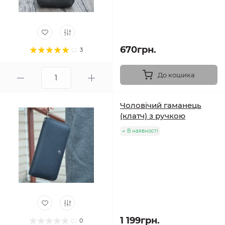
670грн.
3
До кошика
Чоловічий гаманець
(клатч) з ручкою
В наявності
1 199грн.
0