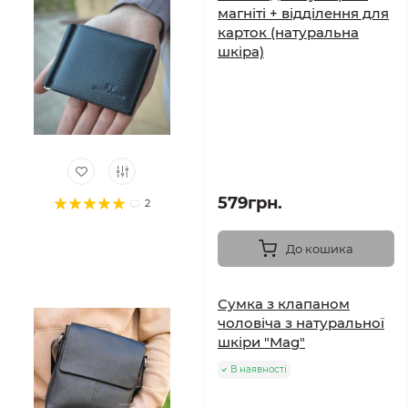
магніті + відділення для
карток (натуральна
шкіра)
579грн.
2
До кошика
Сумка з клапаном
чоловіча з натуральної
шкіри "Mag"
В наявності