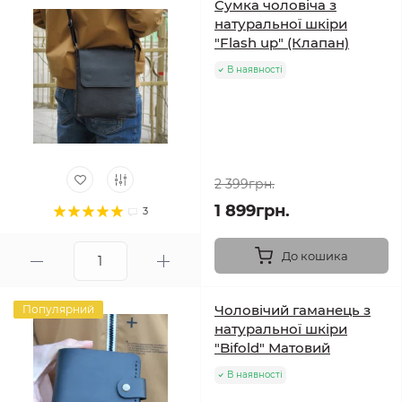
Сумка чоловіча з
натуральної шкіри
"Flash up" (Клапан)
В наявності
2 399грн.
1 899грн.
3
До кошика
Чоловічий гаманець з
Популярний
натуральної шкіри
"Bifold" Матовий
В наявності