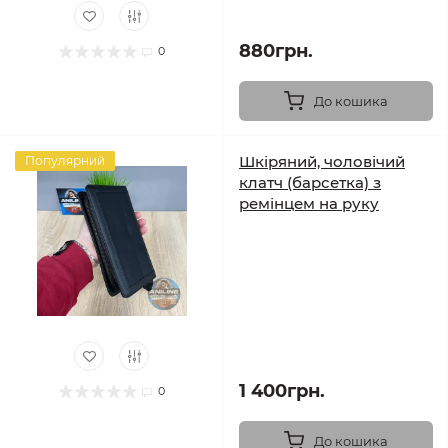
880грн.
0
До кошика
Шкіряний, чоловічий
Популярний
клатч (барсетка) з
ремінцем на руку
1 400грн.
0
До кошика