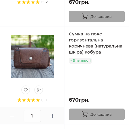
670грн.
2
До кошика
Сумка на пояс
горизонтальна
коричнева (натуральна
шкіра) кобура
В наявності
670грн.
1
До кошика