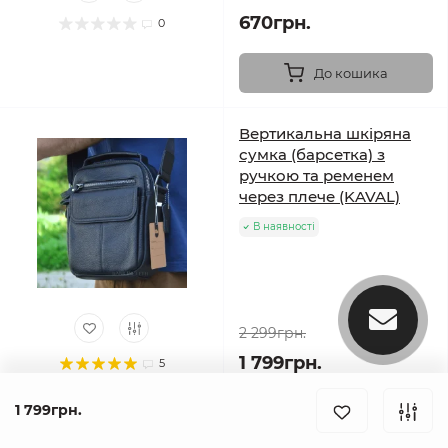
670грн.
0
До кошика
Вертикальна шкіряна
сумка (барсетка) з
ручкою та ременем
через плече (KAVAL)
В наявності
2 299грн.
1 799грн.
5
1 799грн.
До кошика