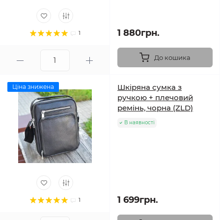
1 880грн.
1
До кошика
Шкіряна сумка з
Ціна знижена
ручкою + плечовий
ремінь, чорна (ZLD)
В наявності
1 699грн.
1