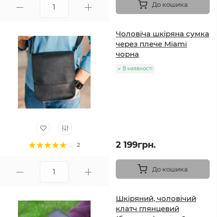
До кошика
Чоловіча шкіряна сумка
через плече Miami
чорна
В наявності
2 199грн.
2
До кошика
Шкіряний, чоловічий
клатч глянцевий