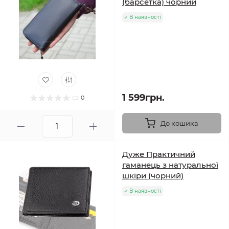
(барсетка) чорний
В наявності
1 599грн.
0
До кошика
Дуже Практичний
гаманець з натуральної
шкіри (чорний)
В наявності