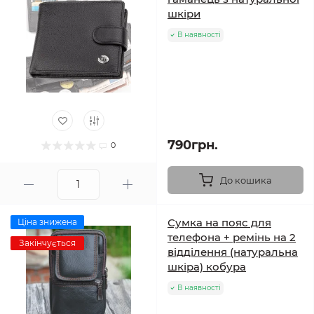
шкіри
В наявності
790грн.
0
До кошика
Сумка на пояс для
Ціна знижена
телефона + ремінь на 2
Закінчується
відділення (натуральна
шкіра) кобура
В наявності