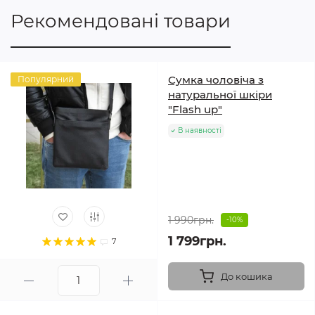
Рекомендовані товари
Сумка чоловіча з
Популярний
натуральної шкіри
"Flash up"
В наявності
1 990грн.
-10%
1 799грн.
7
До кошика