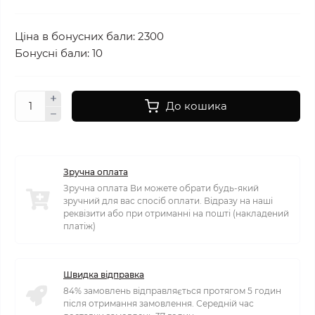
Ціна в бонусних бали: 2300
Бонусні бали: 10
До кошика
Зручна оплата
Зручна оплата Ви можете обрати будь-який
зручний для вас спосіб оплати. Відразу на наші
реквізити або при отриманні на пошті (накладений
платіж)
Швидка відправка
84% замовлень відправляється протягом 5 годин
після отримання замовлення. Середній час