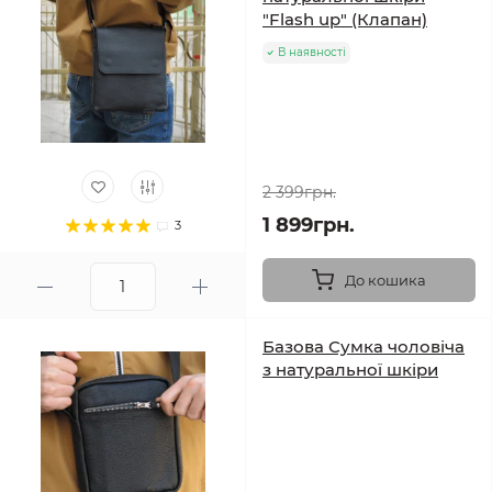
"Flash up" (Клапан)
В наявності
2 399грн.
1 899грн.
3
До кошика
Базова Сумка чоловіча
з натуральної шкіри