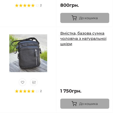
800грн.
2
До кошика
Вмістка, базова сумка
чоловіча з натуральної
шкіри
1 750грн.
2
До кошика