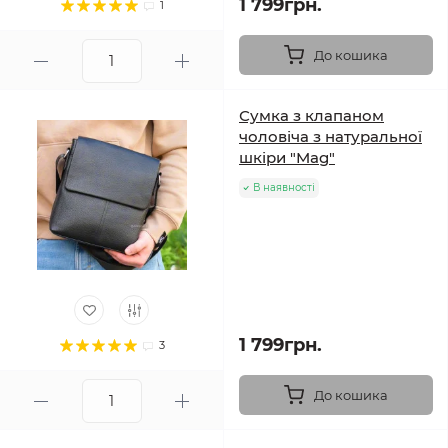
1 799грн.
1
До кошика
Сумка з клапаном
чоловіча з натуральної
шкіри "Mag"
В наявності
1 799грн.
3
До кошика