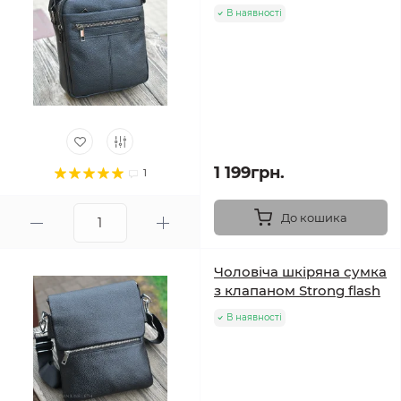
В наявності
1 199грн.
1
До кошика
Чоловіча шкіряна сумка
з клапаном Strong flash
В наявності