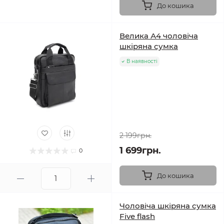
До кошика
Велика А4 чоловіча
шкіряна сумка
В наявності
2 199грн.
1 699грн.
0
До кошика
Чоловіча шкіряна сумка
Five flash