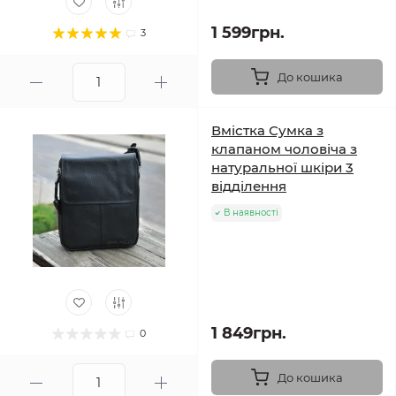
1 599грн.
3
До кошика
Вмістка Сумка з
клапаном чоловіча з
натуральної шкіри 3
відділення
В наявності
1 849грн.
0
До кошика