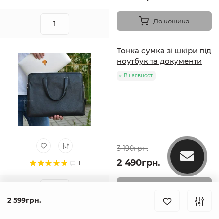
До кошика
Тонка сумка зі шкіри під
ноутбук та документи
В наявності
3 190грн.
2 490грн.
1
До кошика
2 599грн.
Чоловіча шкіряна сумка