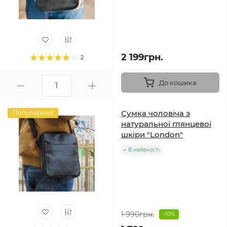
2 199грн.
2
До кошика
Сумка чоловіча з
Популярний
натуральної глянцевої
шкіри "London"
В наявності
1 990грн.
-10%