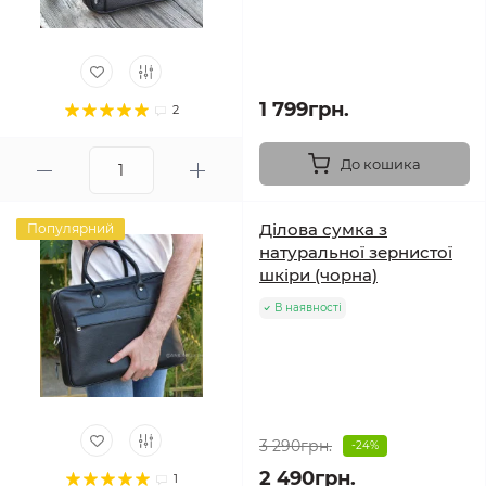
1 799грн.
2
До кошика
Ділова сумка з
Популярний
натуральної зернистої
шкіри (чорна)
В наявності
3 290грн.
-24%
2 490грн.
1