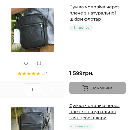
Сумка чоловіча через
плече з натуральної
шкіри флотар
В наявності
1 599грн.
1
До кошика
Сумка чоловіча через
плече з натуральної
глянцевої шкіри
В наявності