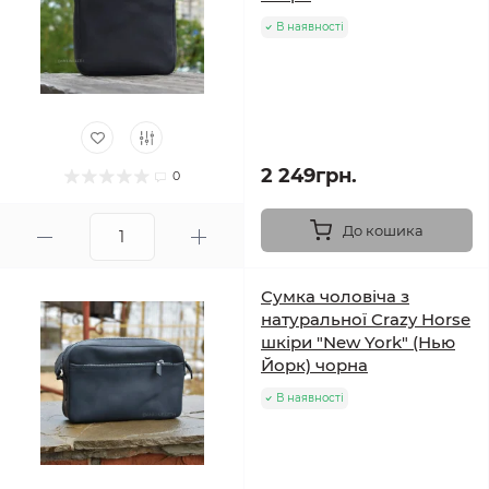
В наявності
2 249грн.
0
До кошика
Сумка чоловіча з
натуральної Crazy Horse
шкіри "New York" (Нью
Йорк) чорна
В наявності