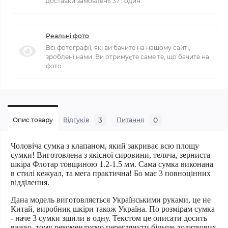
доставки замовлень 37 годин.
Реальні фото
Всі фотографії, які ви бачите на нашому сайті,
зроблені нами. Ви отримуєте саме те, що бачите на
фото.
3
0
Опис товару
Відгуків
Питання
Чоловіча сумка з клапаном, який закриває всю площу
сумки! Виготовлена з якісної сировини, теляча, зерниста
шкіра Флотар товщиною 1.2-1.5 мм. Сама сумка виконана
в стилі кежуал, та мега практична! Бо має 3 повноцінних
відділення.
Дана модель виготовляється Українськими руками, це не
Китай, виробник шкіри також Україна. По розмірам сумка
- наче 3 сумки зшили в одну. Текстом це описати досить
важко, тому рекомендуємо переглянути більше додаткових