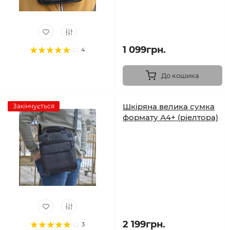
1 099грн.
4
До кошика
Шкіряна велика сумка
Закінчується
формату А4+ (ріелтора)
2 199грн.
3