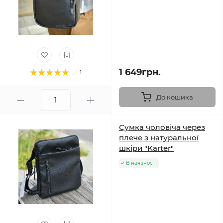
1 649грн.
1
До кошика
Сумка чоловіча через
плече з натуральної
шкіри "Karter"
В наявності