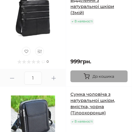
відділення з
натуральної шкіри
(Змій)
В наявності
999грн.
0
До кошика
Сумка чоловіча з
натуральної шкіри,
вмістка, чорна
(Тілоохоронця)
В наявності