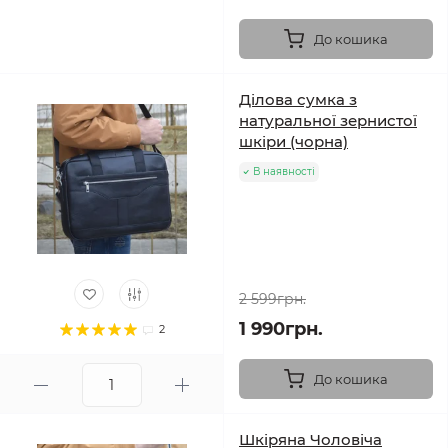
До кошика
Ділова сумка з
натуральної зернистої
шкіри (чорна)
В наявності
2 599грн.
1 990грн.
2
До кошика
Шкіряна Чоловіча