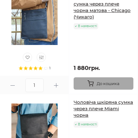
сумка через плече
чорна матова - Chicago
(Чикаго)
В наявності
1 880грн.
1
До кошика
Чоловіча шкіряна сумка
через плече Miami
чорна
В наявності