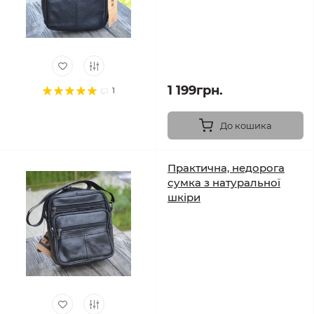
1 199грн.
1
До кошика
Практична, недорога
сумка з натуральної
шкіри