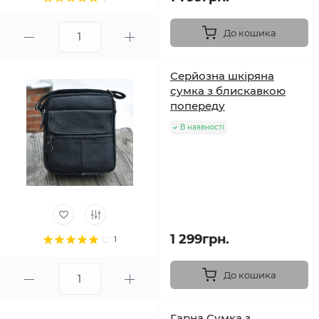
До кошика
Серйозна шкіряна
сумка з блискавкою
попереду
В наявності
1 299грн.
1
До кошика
Гарна Сумка з