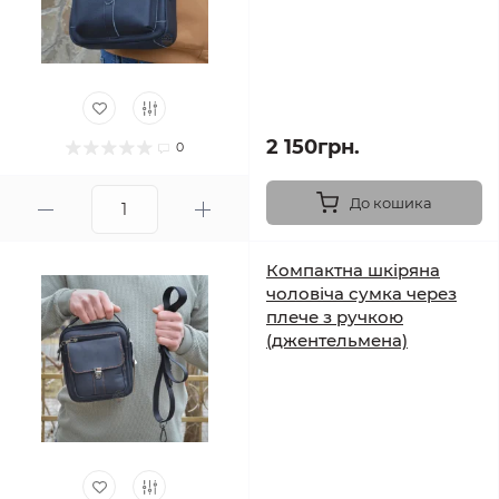
2 150грн.
0
До кошика
Компактна шкіряна
чоловіча сумка через
плече з ручкою
(джентельмена)