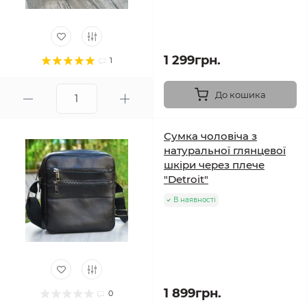
1 299грн.
1
До кошика
Сумка чоловіча з
натуральної глянцевої
шкіри через плече
"Detroit"
В наявності
1 899грн.
0