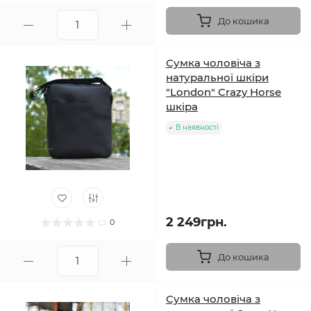
До кошика
Сумка чоловіча з
натуральної шкіри
"London" Crazy Horse
шкіра
В наявності
2 249грн.
0
До кошика
Сумка чоловіча з