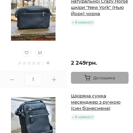
натуральної Crazy Horse
шкіри "New York" (Нью
Йорк) чорна
В наявності
2 249грн.
0
До кошика
Шкіряна сумка
месенджер з ручкою
(син бізнесмена)
В наявності