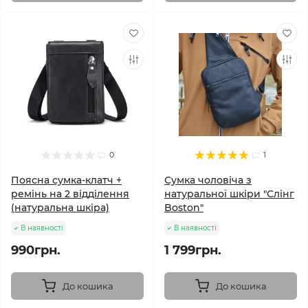
0
1
Поясна сумка-клатч +
Сумка чоловіча з
ремінь на 2 відділення
натуральної шкіри "Слінг
(натуральна шкіра)
Boston"
В наявності
В наявності
990грн.
1 799грн.
До кошика
До кошика