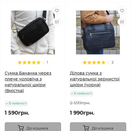
1
2
Сумка Бананка через
Ділова сумка з
плече чоловіча з
натуральної зернистої
натуральної шкіри
шкіри (чорна)
(Вмістка)
В наявності
2 599грн.
В наявності
1 590грн.
1 990грн.
До кошика
До кошика