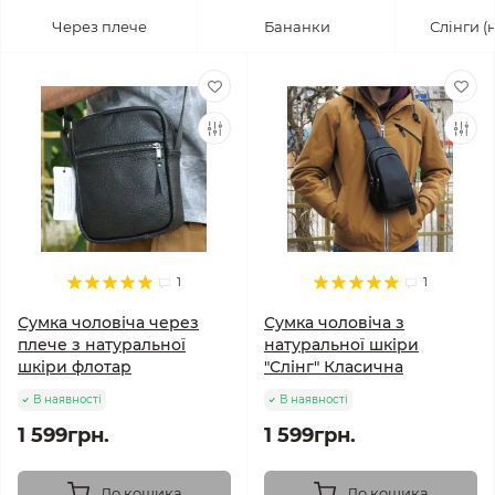
Через плече
Бананки
Слінги (
1
1
Сумка чоловіча через
Сумка чоловіча з
плече з натуральної
натуральної шкіри
шкіри флотар
"Слінг" Класична
В наявності
В наявності
1 599грн.
1 599грн.
До кошика
До кошика