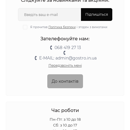
Слідкуйте за новинками та акціями:
Підпишіться
Я прочитав
Політика безпеки
і згоден з вимогами
Зателефонуйте нам:
068 419 27 13
E-MAIL: admin@gostro.in.ua
Передзвоніть мені
До контактів
Час роботи
Пн-Пт: з 10 до 18
Сб: з 10 до 17