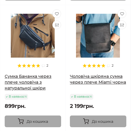
2
2
Сумка Бананка через
Чоловіча шкіряна сумка
плече чоловіча з
через плече Miami чорна
натуральної шкіри
В наявності
В наявності
899грн.
2 199грн.
До кошика
До кошика