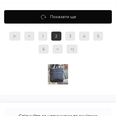
Показати ще
|<
<
1
2
3
4
5
6
>
>|