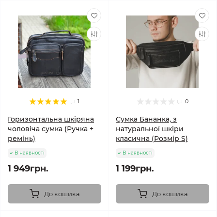
1
0
Горизонтальна шкіряна
Сумка Бананка, з
чоловіча сумка (Ручка +
натуральної шкіри
ремінь)
класична (Розмір S)
В наявності
В наявності
1 949грн.
1 199грн.
До кошика
До кошика