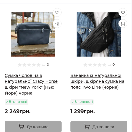
0
0
Сумка чоловіча з
Бананка із натуральної
натуральної Crazy Horse
шкіри, шкіряна сумка на
шкіри "New York" (Нью
пояс Two Line (чорна)
Йорк) чорна
В наявності
В наявності
2 249грн.
1 299грн.
До кошика
До кошика