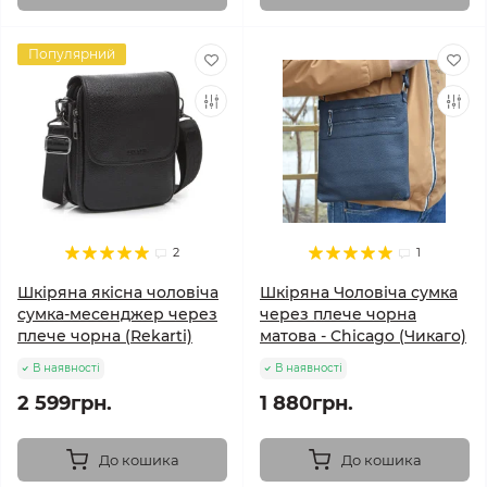
Популярний
2
1
Шкіряна якісна чоловіча
Шкіряна Чоловіча сумка
сумка-месенджер через
через плече чорна
плече чорна (Rekarti)
матова - Chicago (Чикаго)
В наявності
В наявності
2 599грн.
1 880грн.
До кошика
До кошика