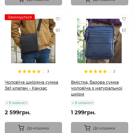
Закінчується
3
2
Чоловіча шкіряна сумка
Вмістка, базова сумка
3в1 клапан - Канзас
чоловіча з натуральної
шкіри
В наявності
В наявності
2 599грн.
1 299грн.
До кошика
До кошика