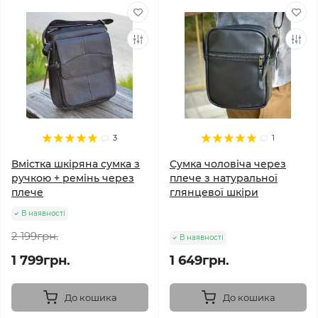
3
1
Вмістка шкіряна сумка з
Сумка чоловіча через
ручкою + ремінь через
плече з натуральної
плече
глянцевої шкіри
В наявності
2 199грн.
В наявності
1 799грн.
1 649грн.
До кошика
До кошика