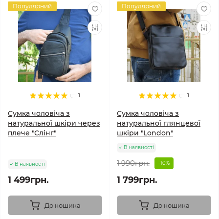
Популярний
Популярний
1
1
Сумка чоловіча з
Сумка чоловіча з
натуральної шкіри через
натуральної глянцевої
плече "Слінг"
шкіри "London"
В наявності
1 990грн.
-10%
В наявності
1 499грн.
1 799грн.
До кошика
До кошика