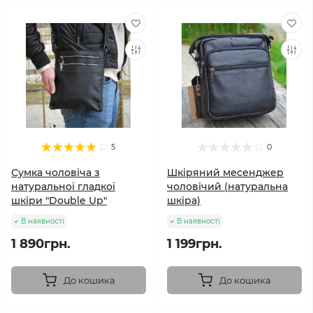
5
0
Сумка чоловіча з
Шкіряний месенджер
натуральної гладкої
чоловічий (натуральна
шкіри "Double Up"
шкіра)
В наявності
В наявності
1 890грн.
1 199грн.
До кошика
До кошика