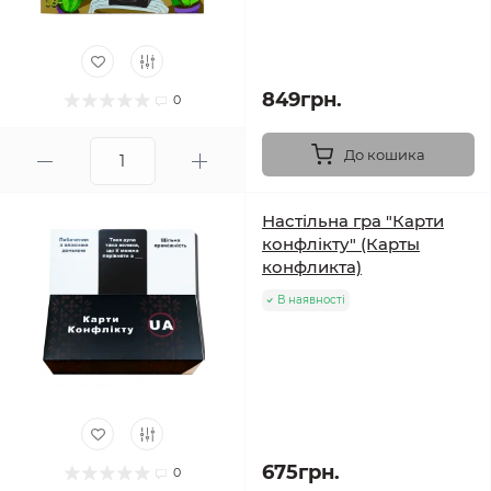
849грн.
0
До кошика
Настільна гра "Карти
конфлікту" (Карты
конфликта)
В наявності
675грн.
0