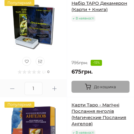
Набір ТАРО Декамерон
Популярний
(Карти + Книга)
В наявності
795грн.
-15%
675грн.
0
До кошика
Карти Таро - Магічні
Популярний
Послання янголів
(Магические Послания
Ангелов)
В наявності