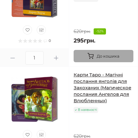
620грн.
-52%
295грн.
0
До кошика
Карти Таро - Магічні
послання янголів для
Закоханих (Магическое
послания Ангелов для
Влюбленных)
В наявності
620грн.