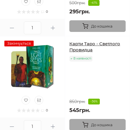
500грн.
-41%
295грн.
0
До кошика
Карти Таро - Светлого
Закінчується
Провидца
В наявності
850грн.
-36%
545грн.
0
До кошика