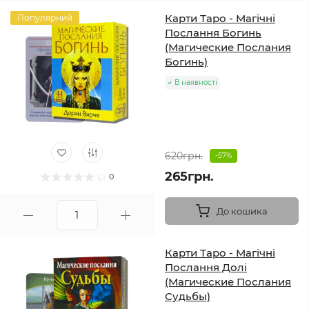
Карти Таро - Магічні
Популярний
Послання Богинь
(Магические Послания
Богинь)
В наявності
620грн.
-57%
265грн.
0
До кошика
Карти Таро - Магічні
Послання Долі
(Магические Послания
Судьбы)