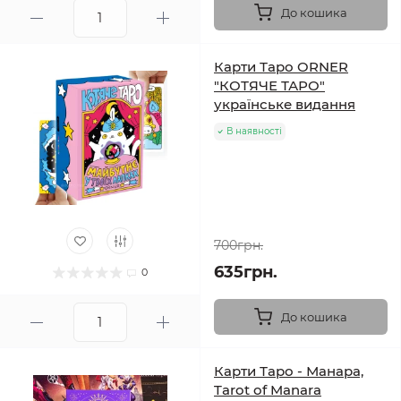
До кошика
Карти Таро ORNER
"КОТЯЧЕ ТАРО"
українське видання
В наявності
700грн.
635грн.
0
До кошика
Карти Таро - Манара,
Tarot of Manara