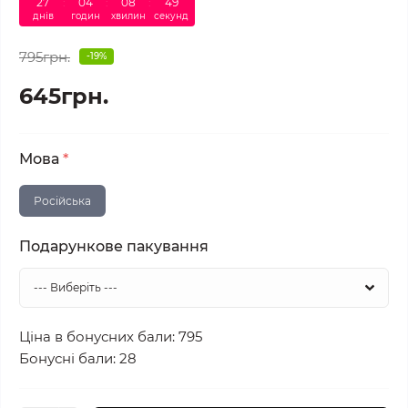
27
04
08
48
днів
годин
хвилин
секунд
795грн.
-19%
645грн.
Мова
*
Російська
Подарункове пакування
Ціна в бонусних бали: 795
Бонусні бали: 28