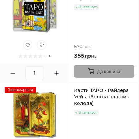
В наявності
670грн.
355грн.
0
До кошика
Карти ТАРО - Райдера
Закінчується
Уейта (Золота пластик
колода)
В наявності