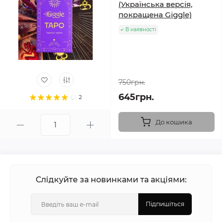
(Українська версія,
покращена Giggle)
В наявності
750грн.
645грн.
2
До кошика
Слідкуйте за новинками та акціями:
Підпишіться