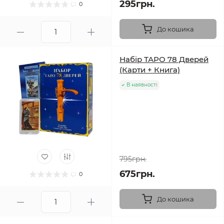
295грн.
0
До кошика
Набір ТАРО 78 Дверей
(Карти + Книга)
В наявності
795грн.
675грн.
0
До кошика