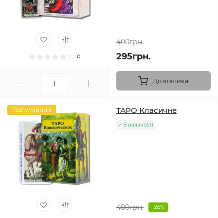
400грн.
295грн.
0
До кошика
ТАРО Класичне
Популярний
В наявності
400грн.
-26%