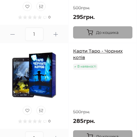
500грн.
295грн.
0
До кошика
Карти Таро - Чорних
котів
В наявності
500грн.
285грн.
0
До кошика