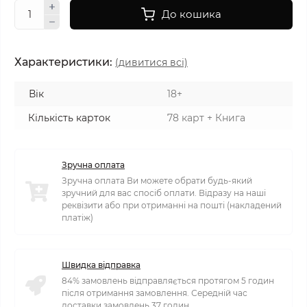
До кошика
Характеристики:
(дивитися всі)
Вік
18+
Кількість карток
78 карт + Книга
Зручна оплата
Зручна оплата Ви можете обрати будь-який
зручний для вас спосіб оплати. Відразу на наші
реквізити або при отриманні на пошті (накладений
платіж)
Швидка відправка
84% замовлень відправляється протягом 5 годин
після отримання замовлення. Середній час
доставки замовлень 37 годин.