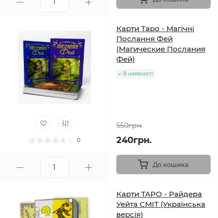
Карти Таро - Магічні
Послання Фей
(Магические Послания
Фей)
В наявності
550грн.
240грн.
0
До кошика
Карти ТАРО - Райдера
Уейта СМІТ (Українська
версія)