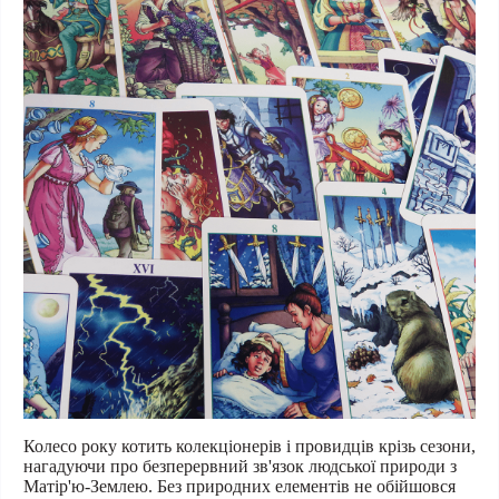
Колесо року котить колекціонерів і провидців крізь сезони
,
нагадуючи про безперервний зв'язок людської природи з
Матір'ю-Землею. Без природних елементів не обійшовся