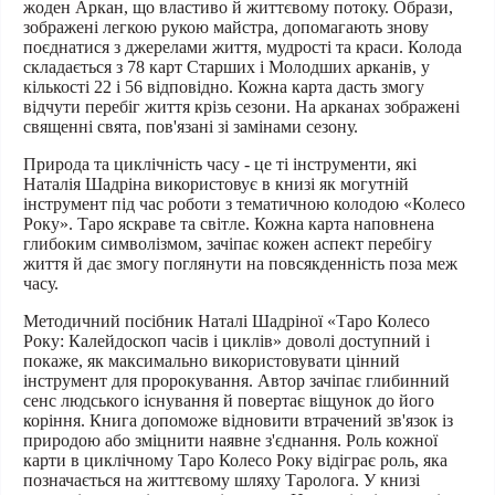
жоден Аркан, що властиво й життєвому потоку. Образи,
зображені легкою рукою майстра, допомагають знову
поєднатися з джерелами життя, мудрості та краси. Колода
складається з 78 карт Старших і Молодших арканів, у
кількості 22 і 56 відповідно. Кожна карта дасть змогу
відчути перебіг життя крізь сезони. На арканах зображені
священні свята, пов'язані зі замінами сезону.
Природа та циклічність часу
- це ті інструменти, які
Наталія Шадріна використовує в книзі як могутній
інструмент під час роботи з тематичною колодою «Колесо
Року». Таро яскраве та світле. Кожна карта наповнена
глибоким символізмом, зачіпає кожен аспект перебігу
життя й дає змогу поглянути на повсякденність поза меж
часу.
Методичний посібник Наталі Шадріної «Таро Колесо
Року: Калейдоскоп часів і циклів» доволі доступний
і
покаже, як максимально використовувати цінний
інструмент для пророкування. Автор зачіпає глибинний
сенс людського існування й повертає віщунок до його
коріння. Книга допоможе відновити втрачений зв'язок із
природою або зміцнити наявне з'єднання. Роль кожної
карти в циклічному Таро Колесо Року відіграє роль, яка
позначається на життєвому шляху Таролога. У книзі