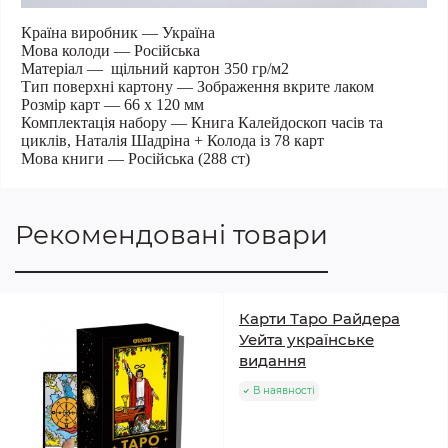
Країна виробник
— Україна
Мова колоди
— Російська
Матеріал
—
щільний картон 350 гр/м2
Тип поверхні картону
— Зображення вкрите лаком
Розмір карт
— 66 х 120 мм
Комплектація набору
— Книга Калейдоскоп часів та
циклів, Наталія Шадріна + Колода із 78 карт
Мова книги
— Російська (288 ст)
Рекомендовані товари
Карти Таро Райдера
Уейта українське
видання
В наявності