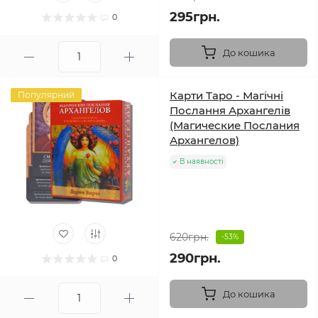
295грн.
0
До кошика
Карти Таро - Магічні
Популярний
Послання Архангелів
(Магические Послания
Архангелов)
В наявності
620грн.
-53%
290грн.
0
До кошика