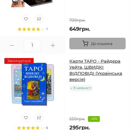
799грн.
649грн.
1
До кошика
Карти ТАРО - Райдера
Закінчується
Уейта, ШВИДКІ
ВІДПОВІДІ (Українська
версія)
В наявності
550грн.
-46%
295грн.
4