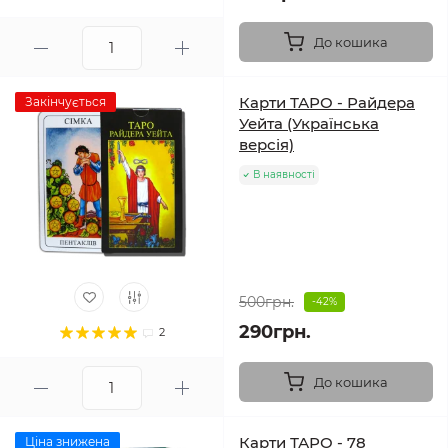
До кошика
Карти ТАРО - Райдера
Закінчується
Уейта (Українська
версія)
В наявності
500грн.
-42%
290грн.
2
До кошика
Карти ТАРО - 78
Ціна знижена